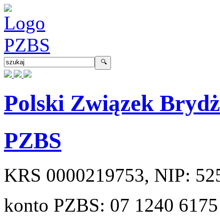
Polski Związek Bryd
PZBS
KRS
0000219753
, NIP:
52
konto PZBS:
07 1240 6175