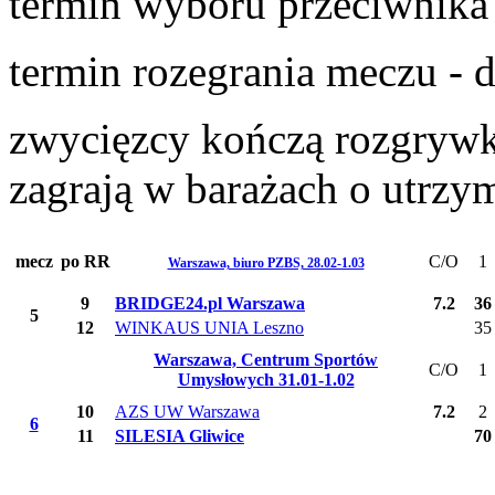
termin wyboru przeciwnika
termin rozegrania meczu - 
zwycięzcy kończą rozgrywk
zagrają w barażach o utrzy
mecz
po RR
C/O
1
Warszawa, biuro PZBS, 28.02-1.03
9
BRIDGE24.pl Warszawa
7.2
36
5
12
WINKAUS UNIA Leszno
35
Warszawa, Centrum Sportów
C/O
1
Umysłowych 31.01-1.02
10
AZS UW Warszawa
7.2
2
6
11
S
ILESIA Gliwice
70