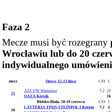
Faza 2
Mecze musi być rozegrany
Wrocławiu lub do 20 czer
indywidualnego umówieni
mecz
Sława, 12-13 lipca
C/O
1
AZS UW Warszawa
7.2
23
15
OAZA Kórnik
16
Bielsko-Biała, 18-19 czerwca
C/O
1
LATTERIA TINIS-STEINPOL I Rzepin
7.2
4
16