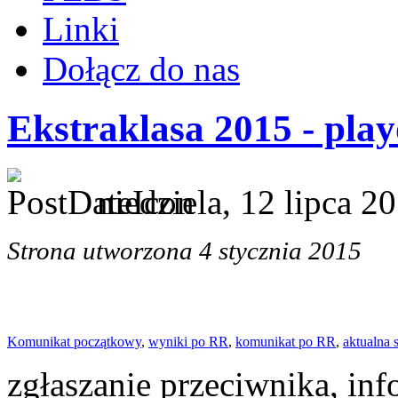
Linki
Dołącz do nas
Ekstraklasa 2015 - play
niedziela, 12 lipca 2
Strona utworzona 4 stycznia 2015
Komunikat począ
tkowy
,
wyni
ki po RR
,
komunikat po
RR
,
aktualna 
zgłaszanie przeciwnika, inf