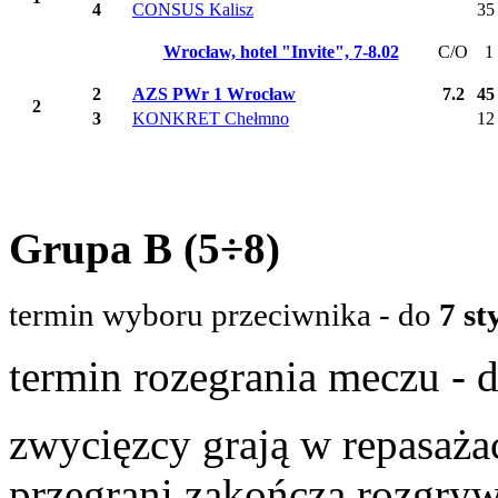
4
CONSUS Kalisz
35
Wrocław, hotel "Invite",
7-8.02
C/O
1
2
AZS PWr 1 Wrocław
7.2
45
2
3
KONKRET Chełmno
12
Grupa B (5÷8)
termin wyboru przeciwnika - do
7 st
termin rozegrania meczu - 
zwycięzcy grają w repasaża
przegrani zakończą rozgry