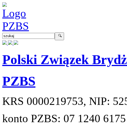
Polski Związek Bryd
PZBS
KRS
0000219753
, NIP:
52
konto PZBS:
07 1240 6175