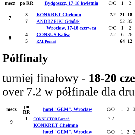
mecz
po RR
Bydgoszcz, 17-18 kwietnia
C/O
1
2
3
KONKRET Chełmno
7.2
21
18
7
7
ANDRZEJKI Gdańsk
52
35
Wrocław, 17-18 czerwca
C/O
1
2
4
CONSUS Kalisz
7.2
6
26
8
5
64
12
RAL Poznań
Półfinały
turniej finałowy -
18-20 cz
over 7.2 w półfinale dla d
po
mecz
hotel "GEM", Wrocław
C/O
1
2
RR
1
7.2
CONNECTOR Poznań
9
KONKRET Chełmno
hotel "GEM", Wrocław
C/O
1
2