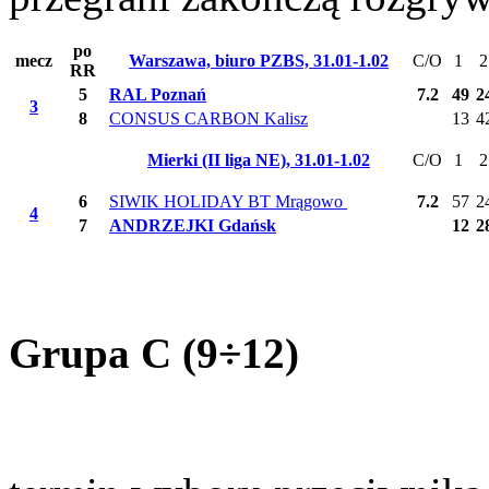
po
mecz
Warszawa, biuro PZBS, 31.01-1.02
C/O
1
2
RR
5
RAL Poznań
7.2
49
2
3
8
CONSUS CARBON Kalisz
13
4
Mierki (II liga NE), 31.01-1.02
C/O
1
2
6
SIWIK HOLIDAY BT Mrągowo
7.2
57
2
4
7
ANDRZEJKI Gdańsk
12
2
Grupa C (9÷12)