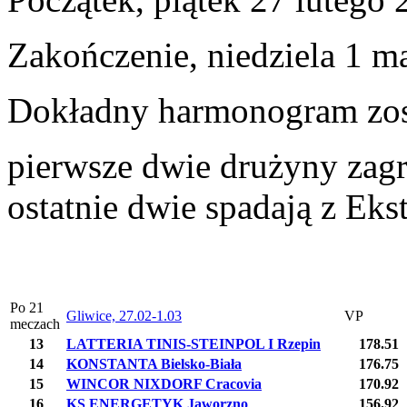
Zakończenie, niedziela 1 m
Dokładny harmonogram zos
pierwsze dwie drużyny zagr
ostatnie dwie spadają z Eks
Po 21
Gliwice, 27.02-1.03
VP
meczach
13
LATTERIA TINIS-STEINPOL I Rzepin
178.51
14
KONSTANTA Bielsko-Biała
176.75
15
WINCOR NIXDORF Cracovia
170.92
16
KS ENERGETYK Jaworzno
156.92