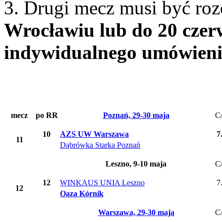
3. Drugi mecz musi być ro
Wrocławiu lub do 20 czer
indywidualnego umówieni
mecz
po RR
Poznań, 29-30 maja
C
10
AZS UW Warszawa
7
11
Dąbrówka Starka Poznań
Leszno, 9-10 maja
C
12
WINKAUS UNIA Leszno
7
12
Oaza Kórnik
Warszawa, 29-30 maja
C