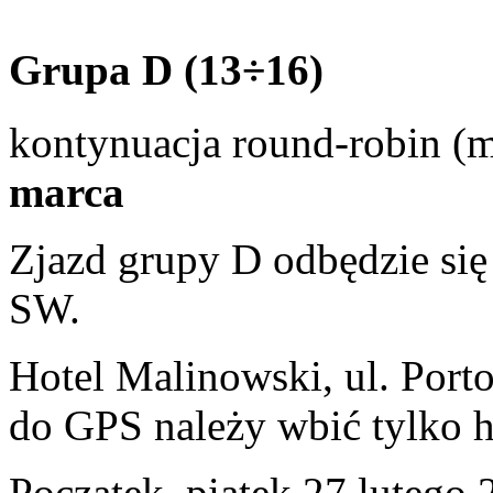
Grupa D (13÷16)
kontynuacja round-robin (
marca
Zjazd grupy D odbędzie się 
SW.
Hotel Malinowski, ul. Port
do GPS należy wbić tylko 
Początek, piątek 27 lutego 