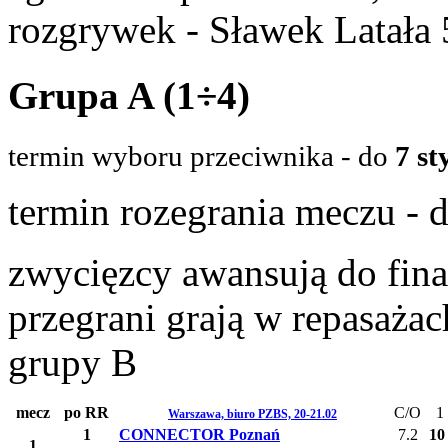
rozgrywek - Sławek Latała
Grupa A (1÷4)
termin wyboru przeciwnika -
do
7 st
termin rozegrania meczu - 
zwycięzcy awansują do fina
przegrani grają w repasaża
grupy B
mecz
po RR
C/O
1
Warszawa, biuro PZBS, 20-21.02
1
CONNECTOR Poznań
7.2
10
1