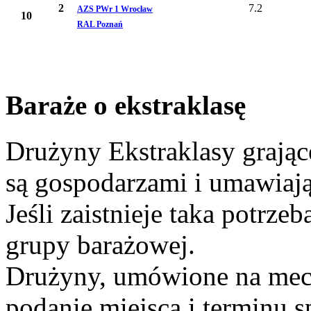
2
7.2
AZS PWr 1 Wrocław
10
RAL Poznań
Baraże o ekstraklasę
Drużyny Ekstraklasy grając
są gospodarzami i umawiaj
Jeśli zaistnieje taka potrz
grupy barażowej.
Drużyny, umówione na mecze
podanie miejsca i terminu s