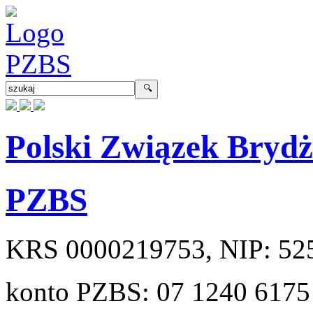
Polski Związek Bryd
PZBS
KRS
0000219753
, NIP:
52
konto PZBS:
07 1240 6175