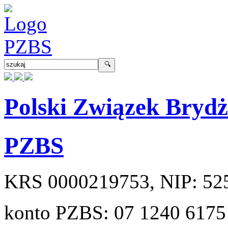
Polski Związek Bryd
PZBS
KRS
0000219753
, NIP:
52
konto PZBS:
07 1240 6175