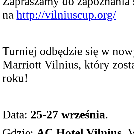
Zapraszamy do zapoznania si
na
http://vilniuscup.org/
Turniej odbędzie się w now
Marriott Vilnius, który zos
roku!
Data:
25-27 września
.
Gdzie:
AC Hotel Vilnius
, 