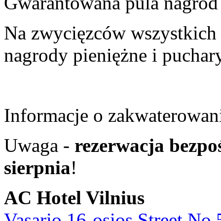
Gwarantowana pula nagród
Na zwycięzców wszystkich 
nagrody pieniężne i puchar
Informacje o zakwaterowan
Uwaga -
rezerwacja bezpo
sierpnia
!
AC Hotel Vilnius
Vasario 16-osios Street No 