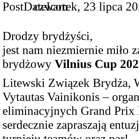
czwartek, 23 lipca 2
Drodzy brydżyści,
jest nam niezmiernie miło z
brydżowy
Vilnius Cup 20
Litewski Związek Brydża, 
Vytautas Vainikonis – organ
eliminacyjnych Grand Prix P
serdecznie zapraszają entuz
turnieju teamów oraz par!