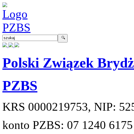
Polski Związek Bryd
PZBS
KRS
0000219753
, NIP:
52
konto PZBS:
07 1240 6175