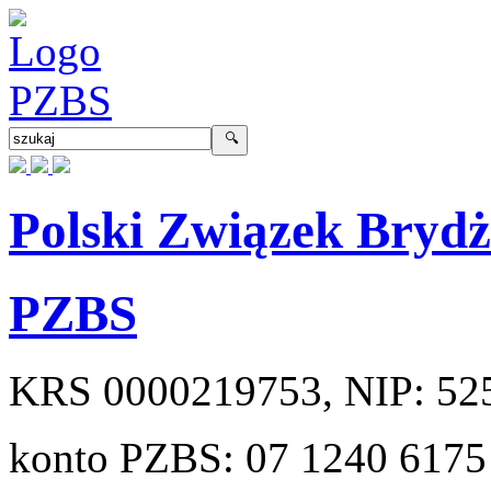
Polski Związek Bryd
PZBS
KRS
0000219753
, NIP:
52
konto PZBS:
07 1240 6175