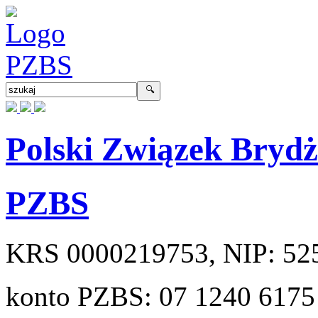
Polski Związek Bryd
PZBS
KRS
0000219753
, NIP:
52
konto PZBS:
07 1240 6175