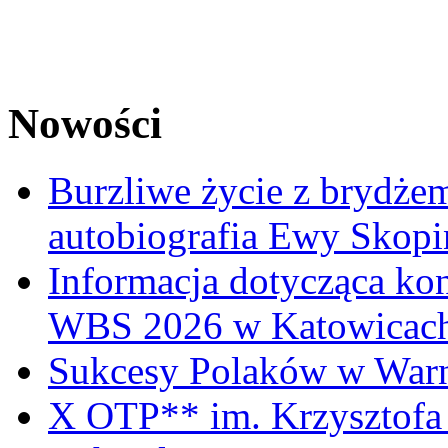
Nowości
Burzliwe życie z brydżem
autobiografia Ewy Skopi
Informacja dotycząca ko
WBS 2026 w Katowicac
Sukcesy Polaków w War
X OTP** im. Krzysztofa 