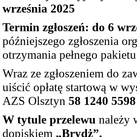
września 2025
Termin zgłoszeń: do 6 wr
późniejszego zgłoszenia org
otrzymania pełnego pakietu
Wraz ze zgłoszeniem do za
uiścić opłatę startową w w
AZS Olsztyn
58 1240 5598
W tytule przelewu
należy w
dopiskiem
„Brydż”.