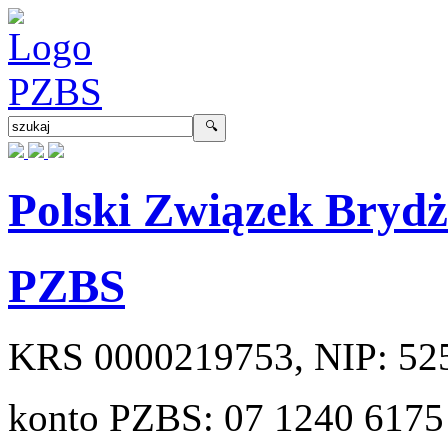
Polski Związek Bryd
PZBS
KRS
0000219753
, NIP:
52
konto PZBS:
07 1240 6175