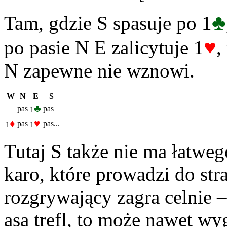
♣
Tam, gdzie S spasuje po 1
♥
po pasie N E zalicytuje 1
,
N zapewne nie wznowi.
W
N
E
S
♣
pas
pas
1
♦
♥
pas
pas...
1
1
Tutaj S także nie ma łatweg
karo, które prowadzi do stra
rozgrywający zagra celnie 
asa trefl, to może nawet wy