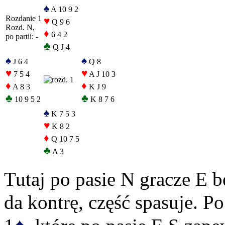
♠
A 10 9 2
Rozdanie 1
♥
Q 9 6
Rozd. N,
♦
6 4 2
po partii: -
♣
Q J 4
♠
♠
J 6 4
Q 8
♥
♥
7 5 4
A J 10 3
♦
♦
A 8 3
K J 9
♣
♣
10 9 5 2
K 8 7 6
♠
K 7 5 3
♥
K 8 2
♦
Q 10 7 5
♣
A 3
Tutaj po pasie N gracze E b
da kontrę, część spasuje. P