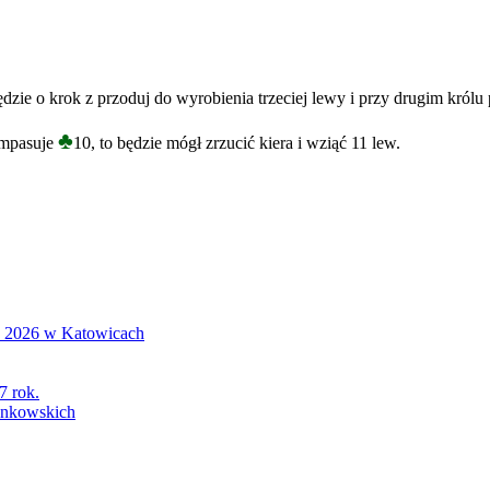
zie o krok z przoduj do wyrobienia trzeciej lewy i przy drugim królu p
♣
aimpasuje
10, to będzie mógł zrzucić kiera i wziąć 11 lew.
S 2026 w Katowicach
7 rok.
łonkowskich