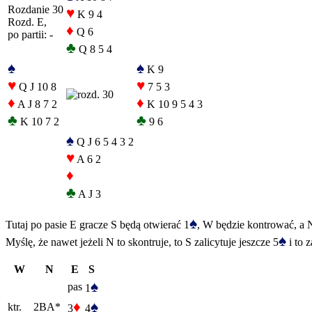
Rozdanie 30
♥
K 9 4
Rozd. E,
♦
Q 6
po partii: -
♣
Q 8 5 4
♠
♠
K 9
♥
♥
Q J 10 8
7 5 3
♦
♦
A J 8 7 2
K 10 9 5 4 3
♣
♣
K 10 7 2
9 6
♠
Q J 6 5 4 3 2
♥
A 6 2
♦
♣
A J 3
♠
Tutaj po pasie E gracze S będą otwierać 1
, W będzie kontrować, a N
♠
Myślę, że nawet jeżeli N to skontruje, to S zalicytuje jeszcze 5
i to 
W
N
E
S
♠
pas
1
♦
♠
ktr.
2BA*
3
4