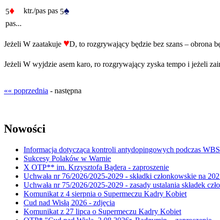
♦
♠
ktr./pas
pas
5
5
pas...
♥
Jeżeli W zaatakuje
D, to rozgrywający będzie bez szans – obrona będ
Jeżeli W wyjdzie asem karo, ro rozgrywający zyska tempo i jeżeli z
«« poprzednia
- następna
Nowości
Informacja dotycząca kontroli antydopingowych podczas WB
Sukcesy Polaków w Warnie
X OTP** im. Krzysztofa Bądera - zaproszenie
Uchwała nr 76/2026/2025-2029 - składki członkowskie na 202
Uchwała nr 75/2026/2025-2029 - zasady ustalania składek cz
Komunikat z 4 sierpnia o Supermeczu Kadry Kobiet
Cud nad Wisłą 2026 - zdjęcia
Komunikat z 27 lipca o Supermeczu Kadry Kobiet