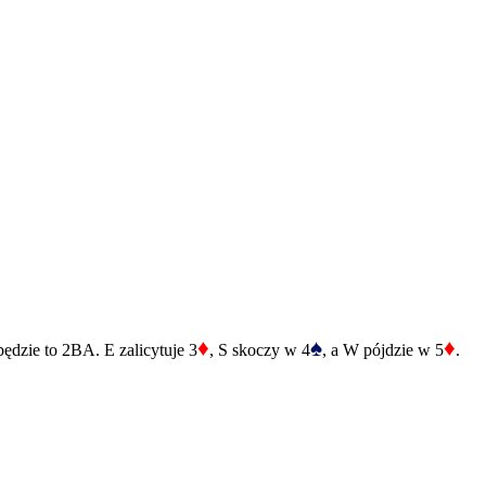
♦
♠
♦
będzie to 2BA. E zalicytuje 3
, S skoczy w 4
, a W pójdzie w 5
.