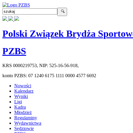
Polski Związek Brydża Sportow
PZBS
KRS
0000219753
, NIP:
525-16-56-918
,
konto PZBS:
07 1240 6175 1111 0000 4577 6692
Nowości
Kalendarz
Wyniki
Ligi
Kadra
Młodzież
Regulaminy
Wydawnictwa
Sędziowie