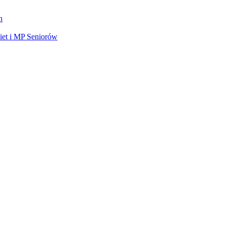
h
et i MP Seniorów