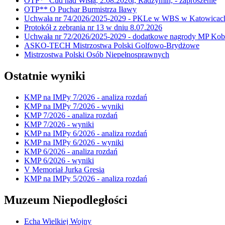
OTP* "Cud nad Wisłą, 2.08.2026r, Radzymin, - zaproszenie
OTP** O Puchar Burmistrza Iławy
Uchwała nr 74/2026/2025-2029 - PKLe w WBS w Katowicac
Protokół z zebrania nr 13 w dniu 8.07.2026
Uchwała nr 72/2026/2025-2029 - dodatkowe nagrody MP Kobi
ASKO-TECH Mistrzostwa Polski Golfowo-Brydżowe
Mistrzostwa Polski Osób Niepełnosprawnych
Ostatnie wyniki
KMP na IMPy 7/2026 - analiza rozdań
KMP na IMPy 7/2026 - wyniki
KMP 7/2026 - analiza rozdań
KMP 7/2026 - wyniki
KMP na IMPy 6/2026 - analiza rozdań
KMP na IMPy 6/2026 - wyniki
KMP 6/2026 - analiza rozdań
KMP 6/2026 - wyniki
V Memoriał Jurka Gresia
KMP na IMPy 5/2026 - analiza rozdań
Muzeum Niepodległości
Echa Wielkiej Wojny