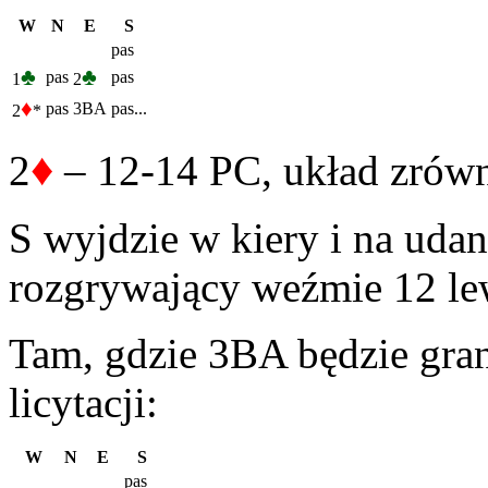
W
N
E
S
pas
♣
♣
pas
pas
1
2
♦
pas
3BA
pas...
2
*
♦
2
– 12-14 PC, układ zrów
S wyjdzie w kiery i na uda
rozgrywający weźmie 12 le
Tam, gdzie 3BA będzie gran
licytacji:
W
N
E
S
pas