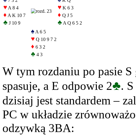
7 3 2
K Q
♥
♥
A 8 4
K 6 3
♦
♦
A K 10 7
Q J 5
♣
♣
J 10 9
A Q 6 5 2
♠
A 6 5
♥
Q 10 9 7 2
♦
6 3 2
♣
4 3
W tym rozdaniu po pasie S 
♣
spasuje, a E odpowie 2
. S
dzisiaj jest standardem – za
PC w układzie zrównoważon
odzywką 3BA: