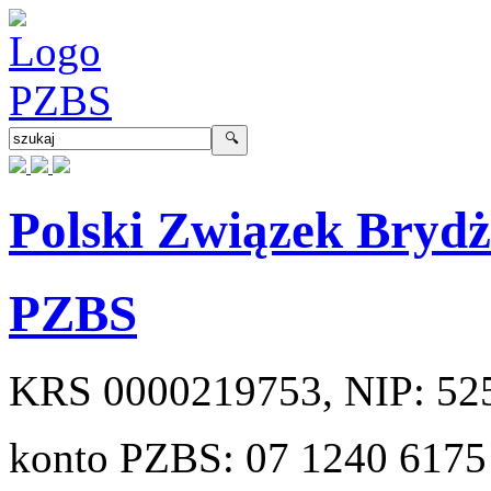
Polski Związek Bryd
PZBS
KRS
0000219753
, NIP:
52
konto PZBS:
07 1240 6175