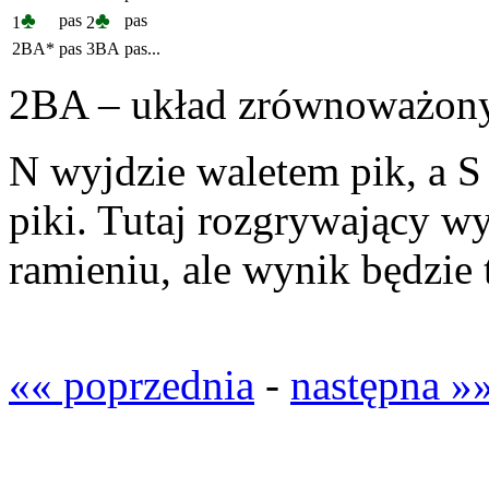
♣
♣
pas
pas
1
2
2BA*
pas
3BA
pas...
2BA – układ zrównoważony 
N wyjdzie waletem pik, a S
piki. Tutaj rozgrywający w
ramieniu, ale wynik będzie 
«« poprzednia
-
następna »