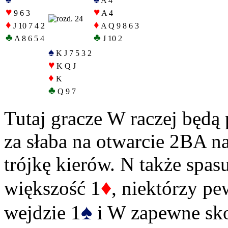
A 4
♥
♥
9 6 3
A 4
♦
♦
J 10 7 4 2
A Q 9 8 6 3
♣
♣
A 8 6 5 4
J 10 2
♠
K J 7 5 3 2
♥
K Q J
♦
K
♣
Q 9 7
Tutaj gracze W raczej będą 
za słaba na otwarcie 2BA n
trójkę kierów. N także spas
♦
większość 1
, niektórzy p
♠
wejdzie 1
i W zapewne sko