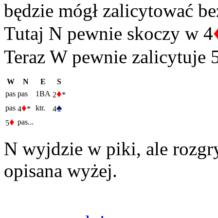
będzie mógł zalicytować be
Tutaj N pewnie skoczy w 4
Teraz W pewnie zalicytuje 
W
N
E
S
♦
pas
pas
1BA
2
*
♦
♠
pas
ktr.
4
*
4
♦
pas...
5
N wyjdzie w piki, ale rozg
opisana wyżej.