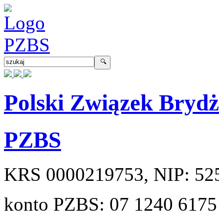
Polski Związek Bryd
PZBS
KRS
0000219753
, NIP:
52
konto PZBS:
07 1240 6175