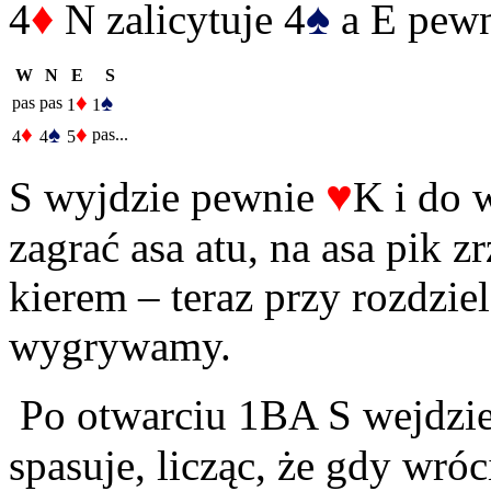
♦
♠
4
N zalicytuje 4
a E pewn
W
N
E
S
♦
♠
pas
pas
1
1
♦
♠
♦
pas...
4
4
5
♥
S wyjdzie pewnie
K i do 
zagrać asa atu, na asa pik zr
kierem – teraz przy rozdzie
wygrywamy.
Po otwarciu 1BA S wejdzie
spasuje, licząc, że gdy wróc