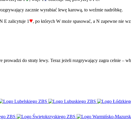
i rozgrywający zacznie wyrabiać lewę karową, to weźmie nadróbkę.
♥
N E zalicytuje 1
, po których W może spasować, a N zapewne nie wz
re prowadzi do straty lewy. Teraz jeżeli rozgrywający zagra celnie – w