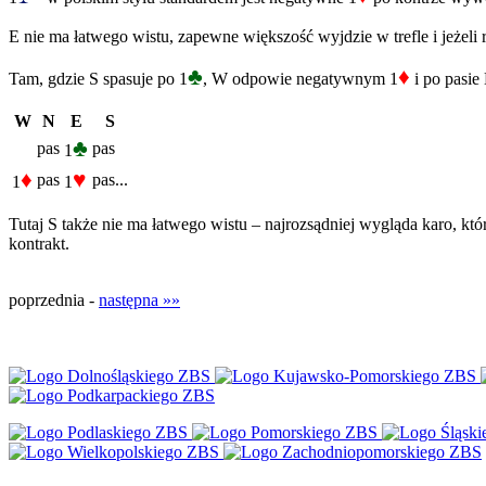
E nie ma łatwego wistu, zapewne większość wyjdzie w trefle i jeżel
♣
♦
Tam, gdzie S spasuje po 1
, W odpowie negatywnym 1
i po pasie 
W
N
E
S
♣
pas
pas
1
♦
♥
pas
pas...
1
1
Tutaj S także nie ma łatwego wistu – najrozsądniej wygląda karo, któ
kontrakt.
poprzednia -
następna »»