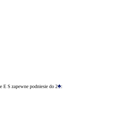
♠
sie E S zapewne podniesie do 2
: