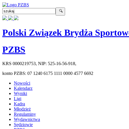
Polski Związek Brydża Sportow
PZBS
KRS
0000219753
, NIP:
525-16-56-918
,
konto PZBS:
07 1240 6175 1111 0000 4577 6692
Nowości
Kalendarz
Wyniki
Ligi
Kadra
Młodzież
Regulaminy
Wydawnictwa
Sędziowie