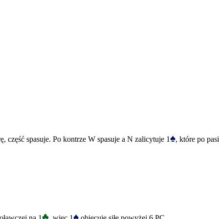
♠
rę, część spasuje. Po kontrze W spasuje a N zalicytuje 1
, które po pa
♣
♠
ławczej na 1
, więc 1
obiecuje siłę powyżej 6 PC.