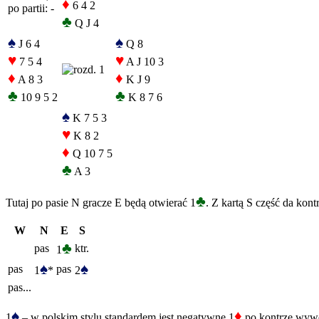
♦
6 4 2
po partii: -
♣
Q J 4
♠
♠
J 6 4
Q 8
♥
♥
7 5 4
A J 10 3
♦
♦
A 8 3
K J 9
♣
♣
10 9 5 2
K 8 7 6
♠
K 7 5 3
♥
K 8 2
♦
Q 10 7 5
♣
A 3
♣
Tutaj po pasie N gracze E będą otwierać 1
. Z kartą S część da kont
W
N
E
S
♣
pas
ktr.
1
♠
♠
pas
pas
1
*
2
pas...
♠
♦
1
– w polskim stylu standardem jest negatywne 1
po kontrze wywo