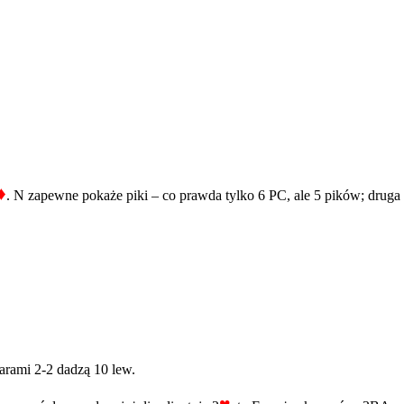
♦
. N zapewne pokaże piki – co prawda tylko 6 PC, ale 5 pików; druga d
arami 2-2 dadzą 10 lew.