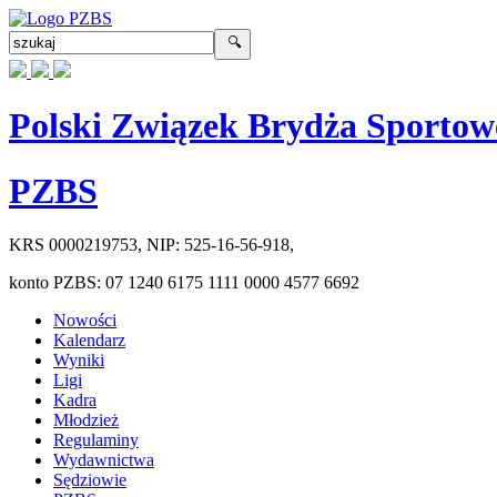
Polski Związek Brydża Sportow
PZBS
KRS
0000219753
, NIP:
525-16-56-918
,
konto PZBS:
07 1240 6175 1111 0000 4577 6692
Nowości
Kalendarz
Wyniki
Ligi
Kadra
Młodzież
Regulaminy
Wydawnictwa
Sędziowie