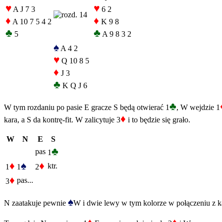
♥
♥
A J 7 3
6 2
♦
♦
A 10 7 5 4 2
K 9 8
♣
♣
5
A 9 8 3 2
♠
A 4 2
♥
Q 10 8 5
♦
J 3
♣
K Q J 6
♣
W tym rozdaniu po pasie E gracze S będą otwierać 1
, W wejdzie 1
♦
kara, a S da kontrę-fit. W zalicytuje 3
i to będzie się grało.
W
N
E
S
♣
pas
1
♦
♠
♦
ktr.
1
1
2
♦
pas...
3
♠
N zaatakuje pewnie
W i dwie lewy w tym kolorze w połączeniu z k