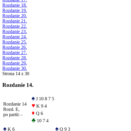
Rozdanie 18.
Rozdanie 19.
Rozdanie 20.
Rozdanie 21.
Rozdanie 22.
Rozdanie 23.
Rozdanie 24.
Rozdanie 25.
Rozdanie 26.
Rozdanie 27.
Rozdanie 28.
Rozdanie 29.
Rozdanie 30.
Strona 14 z 30
Rozdanie 14.
♠
J 10 8 7 5
Rozdanie 14
♥
K 9 4
Rozd. E,
♦
Q 6
po partii: -
♣
10 7 4
♠
♠
K 6
Q 9 3