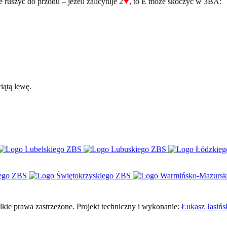
♥
ruszyć do przodu – jeżeli zalicytuje 2
, to E może skoczyć w 3BA:
iątą lewę.
e prawa zastrzeżone. Projekt techniczny i wykonanie:
Łukasz Jasińs