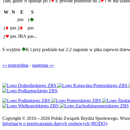
♦
♦
Tam, gdzie N spasuje po 1
E pewnie podniesie do 2
i W ma szanse 
W
N
E
S
♣
pas
1
♦
♦
pas
pas
1
2
♥
pas
3BA
pas...
2
♣
S wyjdzie
K i przy podziale kar 2-2 zagranie w pika zapewni dziew
«« poprzednia
-
następna »»
Copyright © 2010—2026 Polski Związek Brydża Sportowego. Wszelki
Informacje o przetwarzaniu danych osobowych (RODO)
.