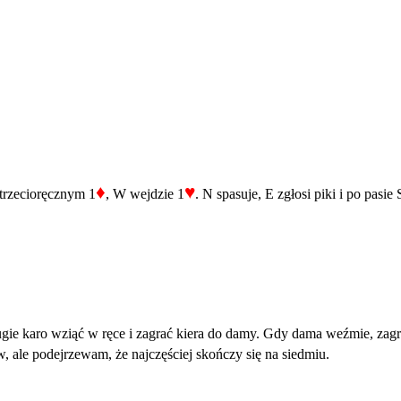
♦
♥
trzecioręcznym 1
, W wejdzie 1
. N spasuje, E zgłosi piki i po pasi
gie karo wziąć w ręce i zagrać kiera do damy. Gdy dama weźmie, zagr
w, ale podejrzewam, że najczęściej skończy się na siedmiu.