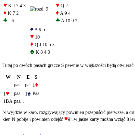
♥
♥
K J 7 4 3
Q 2
♦
♦
K 7 2
A 9 4
♣
♣
J 5
A 10 9 2
♠
A 9 5
♥
10
♦
Q J 10 5 3
♣
K 8 4 3
Tutaj po dwóch pasach gracze S pewnie w większości będą otwierać 
W
N
E
S
♦
pas
pas
1
♥
♠
pas
Pas
1
1
1BA
pas...
N wyjdzie w karo, rozgrywający powinien przepuścić pierwsze, a dru
♥
kier. N pobije i powinien odejść
9 i w jasne karty można wziąć 8 le