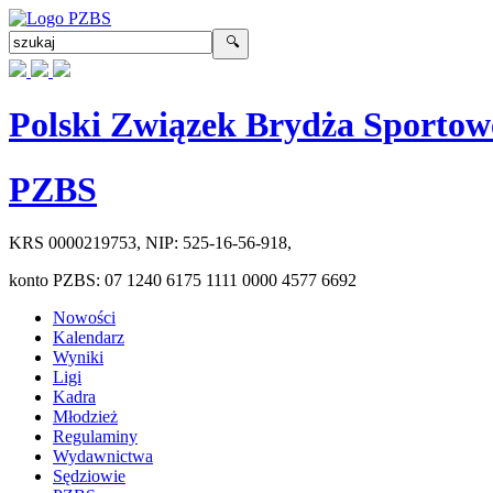
Polski Związek Brydża Sportow
PZBS
KRS
0000219753
, NIP:
525-16-56-918
,
konto PZBS:
07 1240 6175 1111 0000 4577 6692
Nowości
Kalendarz
Wyniki
Ligi
Kadra
Młodzież
Regulaminy
Wydawnictwa
Sędziowie