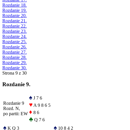
Rozdanie 18.
Rozdanie 19.
Rozdanie 20.
Rozdanie 21.
Rozdanie 22.
Rozdanie 23.
Rozdanie 24.
Rozdanie 25.
Rozdanie 26.
Rozdanie 27.
Rozdanie 28.
Rozdanie 29.
Rozdanie 30.
Strona 9 z 30
Rozdanie 9.
♠
J 7 6
Rozdanie 9
♥
A 9 8 6 5
Rozd. N,
♦
8 6
po partii: EW
♣
Q 7 6
♠
♠
K Q 3
10 8 4 2