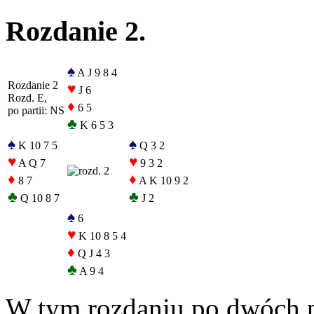
Rozdanie 2.
♠
A J 9 8 4
Rozdanie 2
♥
J 6
Rozd. E,
♦
6 5
po partii: NS
♣
K 6 5 3
♠
♠
K 10 7 5
Q 3 2
♥
♥
A Q 7
9 3 2
♦
♦
8 7
A K 10 9 2
♣
♣
Q 10 8 7
J 2
♠
6
♥
K 10 8 5 4
♦
Q J 4 3
♣
A 9 4
W tym rozdaniu po dwóch p