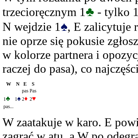
♣
trzecioręcznym 1
- tylko 1
♠
N wejdzie 1
, E zalicytuje 
nie oprze się pokusie zgłos
w kolorze partnera i opozy
raczej do pasa), co najczęśc
W
N
E
S
pas
Pas
♣
♠
♦
♥
1
1
2
2
pas...
W zaatakuje w karo. E powi
zagrać w atu, a W po odegra