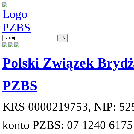
Polski Związek Bryd
PZBS
KRS
0000219753
, NIP:
52
konto PZBS:
07 1240 6175