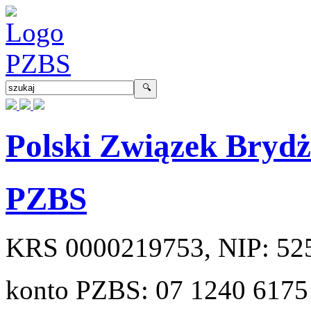
Polski Związek Bryd
PZBS
KRS
0000219753
, NIP:
52
konto PZBS:
07 1240 6175