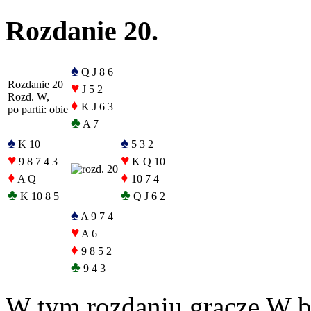
Rozdanie 20.
♠
Q J 8 6
Rozdanie 20
♥
J 5 2
Rozd. W,
♦
K J 6 3
po partii: obie
♣
A 7
♠
♠
K 10
5 3 2
♥
♥
9 8 7 4 3
K Q 10
♦
♦
A Q
10 7 4
♣
♣
K 10 8 5
Q J 6 2
♠
A 9 7 4
♥
A 6
♦
9 8 5 2
♣
9 4 3
W tym rozdaniu gracze W b