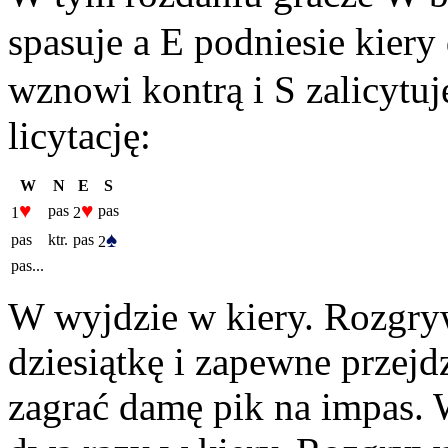
spasuje a E podniesie kiery
wznowi kontrą i S zalicytuj
licytację:
W
N
E
S
♥
♥
pas
pas
1
2
♠
pas
ktr.
pas
2
pas...
W wyjdzie w kiery. Rozgry
dziesiątkę i zapewne przejdz
zagrać damę pik na impas.