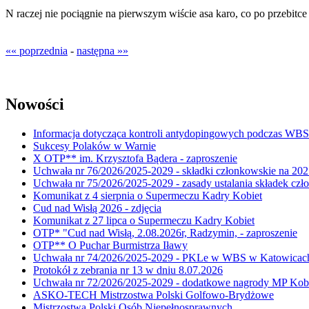
N raczej nie pociągnie na pierwszym wiście asa karo, co po przebitce
«« poprzednia
-
następna »»
Nowości
Informacja dotycząca kontroli antydopingowych podczas WB
Sukcesy Polaków w Warnie
X OTP** im. Krzysztofa Bądera - zaproszenie
Uchwała nr 76/2026/2025-2029 - składki członkowskie na 202
Uchwała nr 75/2026/2025-2029 - zasady ustalania składek cz
Komunikat z 4 sierpnia o Supermeczu Kadry Kobiet
Cud nad Wisłą 2026 - zdjęcia
Komunikat z 27 lipca o Supermeczu Kadry Kobiet
OTP* "Cud nad Wisłą, 2.08.2026r, Radzymin, - zaproszenie
OTP** O Puchar Burmistrza Iławy
Uchwała nr 74/2026/2025-2029 - PKLe w WBS w Katowicac
Protokół z zebrania nr 13 w dniu 8.07.2026
Uchwała nr 72/2026/2025-2029 - dodatkowe nagrody MP Kobi
ASKO-TECH Mistrzostwa Polski Golfowo-Brydżowe
Mistrzostwa Polski Osób Niepełnosprawnych