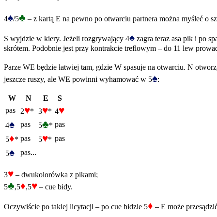
♠
♣
4
/5
– z kartą E na pewno po otwarciu partnera można myśleć o s
♠
S wyjdzie w kiery. Jeżeli rozgrywający 4
zagra teraz asa pik i po s
skrótem. Podobnie jest przy kontrakcie treflowym – do 11 lew prowad
Parze WE będzie łatwiej tam, gdzie W spasuje na otwarciu. N otwor
♠
jeszcze ruszy, ale WE powinni wyhamować w 5
:
W
N
E
S
♥
♥
♥
pas
2
*
3
*
4
♠
♣
pas
pas
4
5
*
♦
♥
pas
pas
5
*
5
*
♠
pas...
5
♥
3
– dwukolorówka z pikami;
♣
♦
♥
5
,5
,5
– cue bidy.
♦
Oczywiście po takiej licytacji – po cue bidzie 5
– E może przesądzić