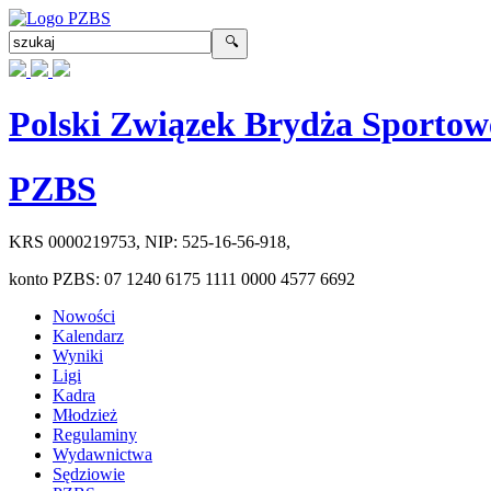
Polski Związek Brydża Sportow
PZBS
KRS
0000219753
, NIP:
525-16-56-918
,
konto PZBS:
07 1240 6175 1111 0000 4577 6692
Nowości
Kalendarz
Wyniki
Ligi
Kadra
Młodzież
Regulaminy
Wydawnictwa
Sędziowie