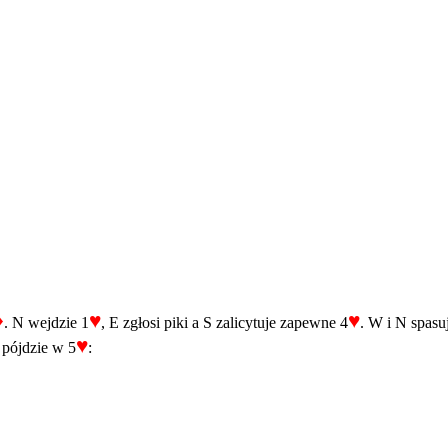
♦
♥
♥
. N wejdzie 1
, E zgłosi piki a S zalicytuje zapewne 4
. W i N spasu
♥
 pójdzie w 5
: