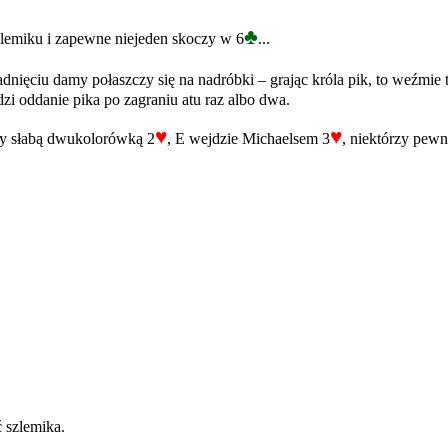
♣
zlemiku i zapewne niejeden skoczy w 6
...
padnięciu damy połaszczy się na nadróbki – grając króla pik, to weźmie 
zi oddanie pika po zagraniu atu raz albo dwa.
♥
♥
zy słabą dwukolorówką 2
, E wejdzie Michaelsem 3
, niektórzy pewn
 szlemika.