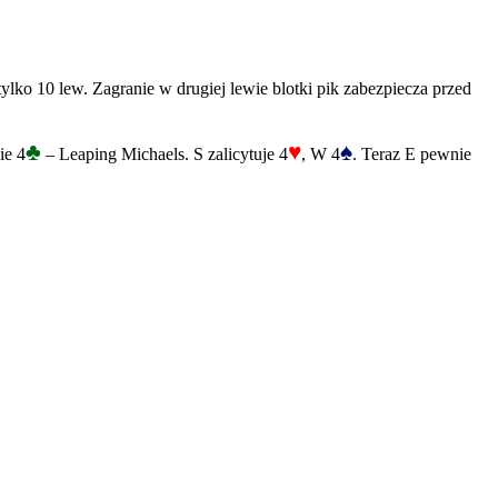
tylko 10 lew. Zagranie w drugiej lewie blotki pik zabezpiecza przed
♣
♥
♠
ie 4
– Leaping Michaels. S zalicytuje 4
, W 4
. Teraz E pewnie