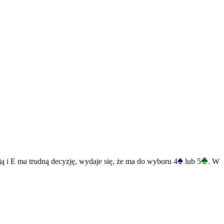
♠
♣
ją i E ma trudną decyzję, wydaje się, że ma do wyboru 4
lub 5
. W