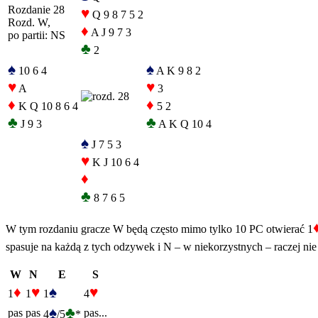
Rozdanie 28
♥
Q 9 8 7 5 2
Rozd. W,
♦
A J 9 7 3
po partii: NS
♣
2
♠
♠
10 6 4
A K 9 8 2
♥
♥
A
3
♦
♦
K Q 10 8 6 4
5 2
♣
♣
J 9 3
A K Q 10 4
♠
J 7 5 3
♥
K J 10 6 4
♦
♣
8 7 6 5
W tym rozdaniu gracze W będą często mimo tylko 10 PC otwierać 1
spasuje na każdą z tych odzywek i N – w niekorzystnych – raczej nie
W
N
E
S
♦
♥
♠
♥
1
1
1
4
♠
♣
pas
pas
pas...
4
/5
*