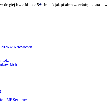
♠
 w drugiej lewie kładzie 5
. Jednak jak pisałem wcześniej, po ataku w
S 2026 w Katowicach
7 rok.
łonkowskich
h
et i MP Seniorów