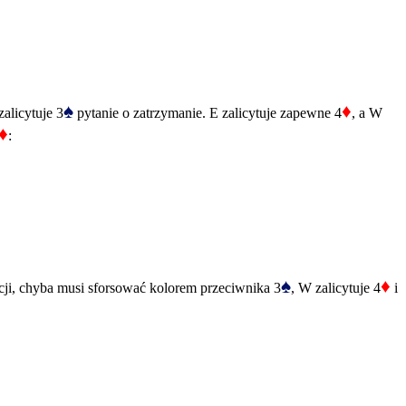
♠
♦
zalicytuje 3
pytanie o zatrzymanie. E zalicytuje zapewne 4
, a W
♦
:
♠
♦
cji, chyba musi sforsować kolorem przeciwnika 3
, W zalicytuje 4
i