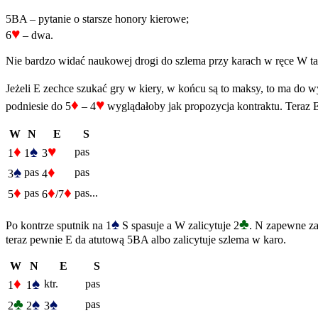
5BA – pytanie o starsze honory kierowe;
♥
6
– dwa.
Nie bardzo widać naukowej drogi do szlema przy karach w ręce W ta
Jeżeli E zechce szukać gry w kiery, w końcu są to maksy, to ma do 
♦
♥
podniesie do 5
– 4
wyglądałoby jak propozycja kontraktu. Teraz E
W
N
E
S
♦
♠
♥
pas
1
1
3
♠
♦
pas
pas
3
4
♦
♦
♦
pas
pas...
5
6
/7
♠
♣
Po kontrze sputnik na 1
S spasuje a W zalicytuje 2
. N zapewne za
teraz pewnie E da atutową 5BA albo zalicytuje szlema w karo.
W
N
E
S
♦
♠
ktr.
pas
1
1
♣
♠
♠
pas
2
2
3