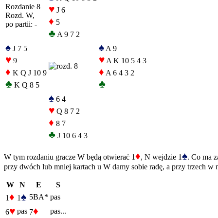
Rozdanie 8
♥
J 6
Rozd. W,
♦
5
po partii: -
♣
A 9 7 2
♠
♠
J 7 5
A 9
♥
♥
9
A K 10 5 4 3
♦
♦
K Q J 10 9
A 6 4 3 2
♣
♣
K Q 8 5
♠
6 4
♥
Q 8 7 2
♦
8 7
♣
J 10 6 4 3
♦
♠
W tym rozdaniu gracze W będą otwierać 1
, N wejdzie 1
. Co ma z
przy dwóch lub mniej kartach u W damy sobie radę, a przy trzech w 
W
N
E
S
♦
♠
5BA*
pas
1
1
♥
♦
pas
pas...
6
7