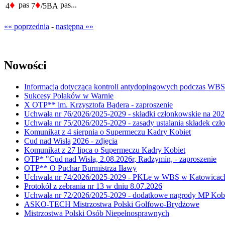
♦
♦
pas
pas...
4
7
/5BA
«« poprzednia
-
następna »»
Nowości
Informacja dotycząca kontroli antydopingowych podczas WB
Sukcesy Polaków w Warnie
X OTP** im. Krzysztofa Bądera - zaproszenie
Uchwała nr 76/2026/2025-2029 - składki członkowskie na 202
Uchwała nr 75/2026/2025-2029 - zasady ustalania składek cz
Komunikat z 4 sierpnia o Supermeczu Kadry Kobiet
Cud nad Wisłą 2026 - zdjęcia
Komunikat z 27 lipca o Supermeczu Kadry Kobiet
OTP* "Cud nad Wisłą, 2.08.2026r, Radzymin, - zaproszenie
OTP** O Puchar Burmistrza Iławy
Uchwała nr 74/2026/2025-2029 - PKLe w WBS w Katowicac
Protokół z zebrania nr 13 w dniu 8.07.2026
Uchwała nr 72/2026/2025-2029 - dodatkowe nagrody MP Kobi
ASKO-TECH Mistrzostwa Polski Golfowo-Brydżowe
Mistrzostwa Polski Osób Niepełnosprawnych