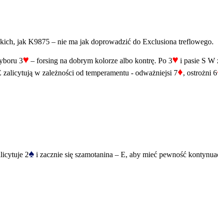
kich, jak K9875 – nie ma jak doprowadzić do Exclusiona treflowego.
♥
♥
wyboru 3
– forsing na dobrym kolorze albo kontrę. Po 3
i pasie S W 
♦
 zalicytują w zależności od temperamentu - odważniejsi 7
, ostrożni 6
♠
licytuje 2
i zacznie się szamotanina – E, aby mieć pewność kontynua