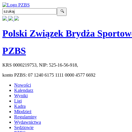
Polski Związek Brydża Sportow
PZBS
KRS
0000219753
, NIP:
525-16-56-918
,
konto PZBS:
07 1240 6175 1111 0000 4577 6692
Nowości
Kalendarz
Wyniki
Ligi
Kadra
Młodzież
Regulaminy
Wydawnictwa
Sędziowie