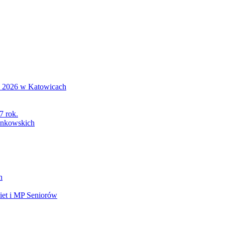
S 2026 w Katowicach
7 rok.
łonkowskich
h
et i MP Seniorów