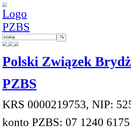
Polski Związek Bryd
PZBS
KRS
0000219753
, NIP:
52
konto PZBS:
07 1240 6175