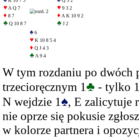
K 10 7 5
Q 3 2
♥
♥
A Q 7
9 3 2
♦
♦
8 7
A K 10 9 2
♣
♣
Q 10 8 7
J 2
♠
6
♥
K 10 8 5 4
♦
Q J 4 3
♣
A 9 4
W tym rozdaniu po dwóch p
♣
trzecioręcznym 1
- tylko 1
♠
N wejdzie 1
, E zalicytuje 
nie oprze się pokusie zgłos
w kolorze partnera i opozy