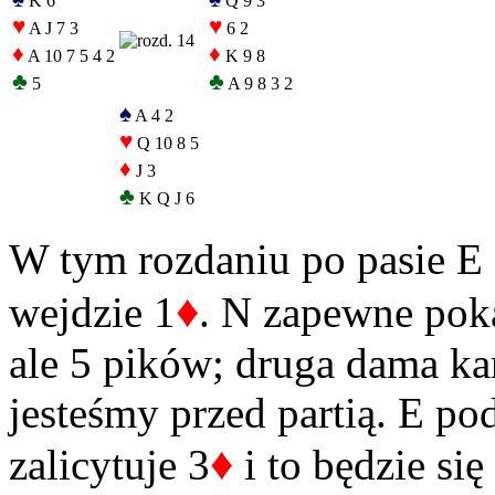
K 6
Q 9 3
♥
♥
A J 7 3
6 2
♦
♦
A 10 7 5 4 2
K 9 8
♣
♣
5
A 9 8 3 2
♠
A 4 2
♥
Q 10 8 5
♦
J 3
♣
K Q J 6
W tym rozdaniu po pasie E 
♦
wejdzie 1
. N zapewne poka
ale 5 pików; druga dama kar
jesteśmy przed partią. E pod
♦
zalicytuje 3
i to będzie się