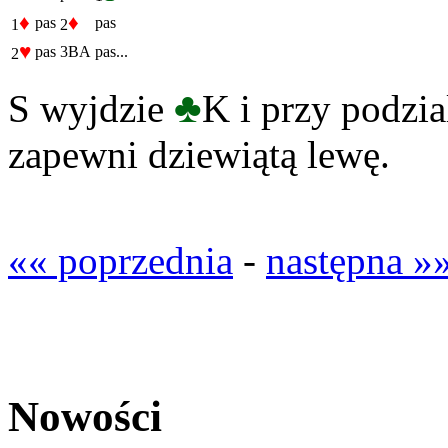
♦
♦
pas
pas
1
2
♥
pas
3BA
pas...
2
♣
S wyjdzie
K i przy podzia
zapewni dziewiątą lewę.
«« poprzednia
-
następna »
Nowości