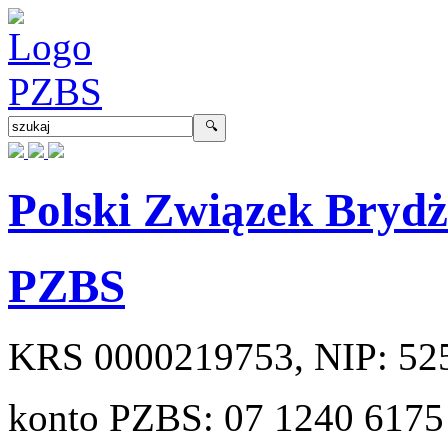
Polski Związek Bryd
PZBS
KRS
0000219753
, NIP:
52
konto PZBS:
07 1240 6175