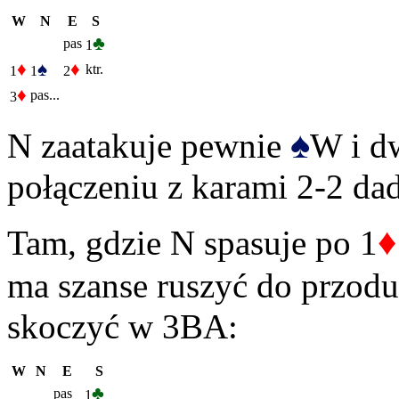
W
N
E
S
♣
pas
1
♦
♠
♦
ktr.
1
1
2
♦
pas...
3
♠
N zaatakuje pewnie
W i d
połączeniu z karami 2-2 dad
♦
Tam, gdzie N spasuje po 1
ma szanse ruszyć do przodu 
skoczyć w 3BA:
W
N
E
S
♣
pas
1