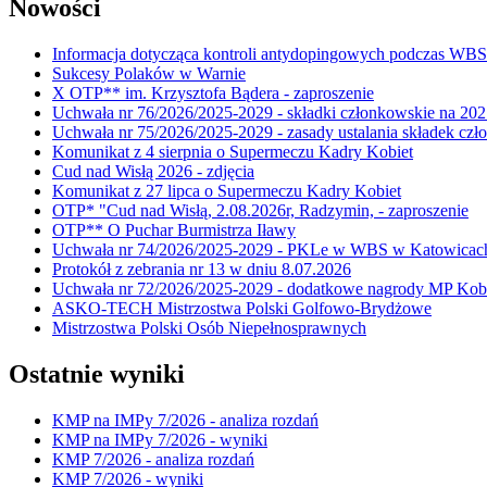
Nowości
Informacja dotycząca kontroli antydopingowych podczas WB
Sukcesy Polaków w Warnie
X OTP** im. Krzysztofa Bądera - zaproszenie
Uchwała nr 76/2026/2025-2029 - składki członkowskie na 202
Uchwała nr 75/2026/2025-2029 - zasady ustalania składek cz
Komunikat z 4 sierpnia o Supermeczu Kadry Kobiet
Cud nad Wisłą 2026 - zdjęcia
Komunikat z 27 lipca o Supermeczu Kadry Kobiet
OTP* "Cud nad Wisłą, 2.08.2026r, Radzymin, - zaproszenie
OTP** O Puchar Burmistrza Iławy
Uchwała nr 74/2026/2025-2029 - PKLe w WBS w Katowicac
Protokół z zebrania nr 13 w dniu 8.07.2026
Uchwała nr 72/2026/2025-2029 - dodatkowe nagrody MP Kobi
ASKO-TECH Mistrzostwa Polski Golfowo-Brydżowe
Mistrzostwa Polski Osób Niepełnosprawnych
Ostatnie wyniki
KMP na IMPy 7/2026 - analiza rozdań
KMP na IMPy 7/2026 - wyniki
KMP 7/2026 - analiza rozdań
KMP 7/2026 - wyniki