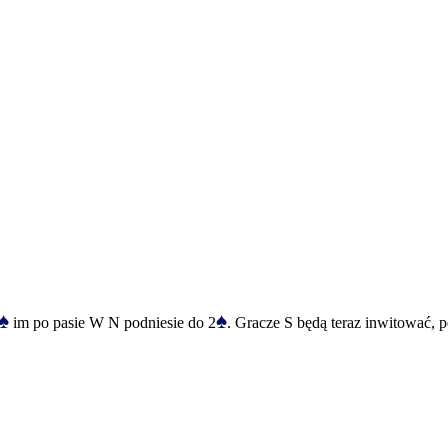
♠
♠
im po pasie W N podniesie do 2
. Gracze S będą teraz inwitować, 