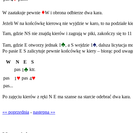
♦
W zaatakuje pewnie
W i obrona odbierze dwa kara.
Jeżeli W na końcówkę kierową nie wyjdzie w karo, to na podziale kie
Tam, gdzie NS nie znajdą kierów i zagrają w piki, zakończy się to 11
♣
♠
Tam, gdzie E otworzy jednak 1
, a S wejdzie 1
, dalsza licytacja 
Po pasie E S zalicytuje pewnie końcówkę w kiery – biorąc pod uwagę
W
N
E
S
♣
pas
ktr.
1
♥
♥
pas
pas
1
4
pas...
Po zajęciu kierów z ręki N E ma szanse na starcie odebrać dwa kara.
«« poprzednia
-
następna »»