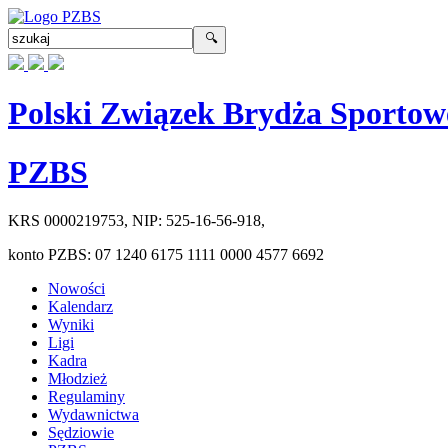
Polski Związek Brydża Sportow
PZBS
KRS
0000219753
, NIP:
525-16-56-918
,
konto PZBS:
07 1240 6175 1111 0000 4577 6692
Nowości
Kalendarz
Wyniki
Ligi
Kadra
Młodzież
Regulaminy
Wydawnictwa
Sędziowie