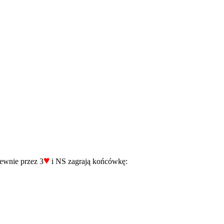
♥
pewnie przez 3
i NS zagrają końcówkę: