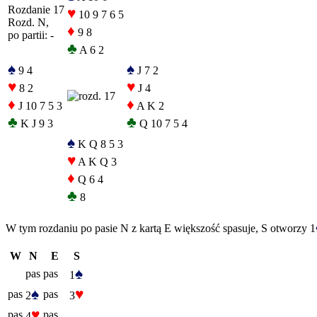
Rozdanie 17
♥
10 9 7 6 5
Rozd. N,
♦
9 8
po partii: -
♣
A 6 2
♠
♠
9 4
J 7 2
♥
♥
8 2
J 4
♦
♦
J 10 7 5 3
A K 2
♣
♣
K J 9 3
Q 10 7 5 4
♠
K Q 8 5 3
♥
A K Q 3
♦
Q 6 4
♣
8
W tym rozdaniu po pasie N z kartą E większość spasuje, S otworzy 1
W
N
E
S
♠
pas
pas
1
♠
♥
pas
pas
2
3
♥
pas
pas...
4