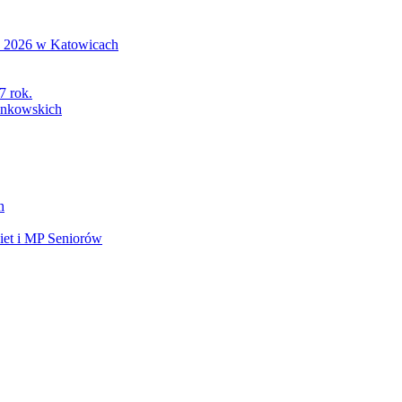
S 2026 w Katowicach
7 rok.
łonkowskich
h
et i MP Seniorów