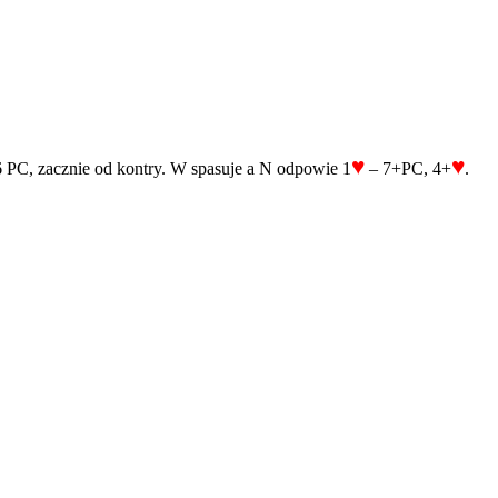
♥
♥
16 PC, zacznie od kontry. W spasuje a N odpowie 1
– 7+PC, 4+
.