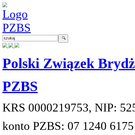
Polski Związek Bryd
PZBS
KRS
0000219753
, NIP:
52
konto PZBS:
07 1240 6175