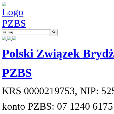
Polski Związek Bryd
PZBS
KRS
0000219753
, NIP:
52
konto PZBS:
07 1240 6175