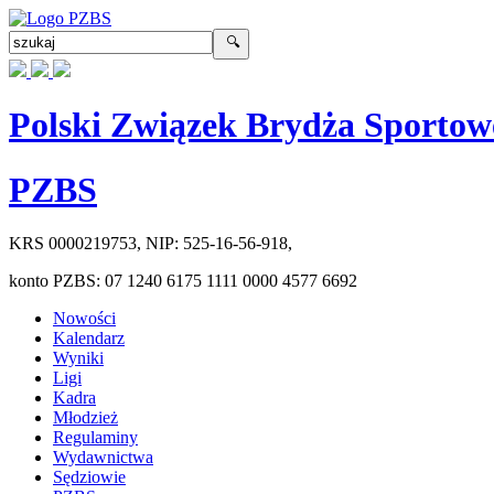
Polski Związek Brydża Sportow
PZBS
KRS
0000219753
, NIP:
525-16-56-918
,
konto PZBS:
07 1240 6175 1111 0000 4577 6692
Nowości
Kalendarz
Wyniki
Ligi
Kadra
Młodzież
Regulaminy
Wydawnictwa
Sędziowie