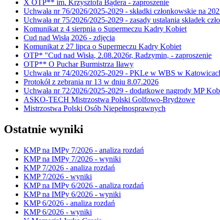
X OTP** im. Krzysztofa Bądera - zaproszenie
Uchwała nr 76/2026/2025-2029 - składki członkowskie na 202
Uchwała nr 75/2026/2025-2029 - zasady ustalania składek cz
Komunikat z 4 sierpnia o Supermeczu Kadry Kobiet
Cud nad Wisłą 2026 - zdjęcia
Komunikat z 27 lipca o Supermeczu Kadry Kobiet
OTP* "Cud nad Wisłą, 2.08.2026r, Radzymin, - zaproszenie
OTP** O Puchar Burmistrza Iławy
Uchwała nr 74/2026/2025-2029 - PKLe w WBS w Katowicac
Protokół z zebrania nr 13 w dniu 8.07.2026
Uchwała nr 72/2026/2025-2029 - dodatkowe nagrody MP Kobi
ASKO-TECH Mistrzostwa Polski Golfowo-Brydżowe
Mistrzostwa Polski Osób Niepełnosprawnych
Ostatnie wyniki
KMP na IMPy 7/2026 - analiza rozdań
KMP na IMPy 7/2026 - wyniki
KMP 7/2026 - analiza rozdań
KMP 7/2026 - wyniki
KMP na IMPy 6/2026 - analiza rozdań
KMP na IMPy 6/2026 - wyniki
KMP 6/2026 - analiza rozdań
KMP 6/2026 - wyniki