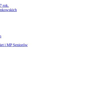
7 rok.
łonkowskich
h
et i MP Seniorów