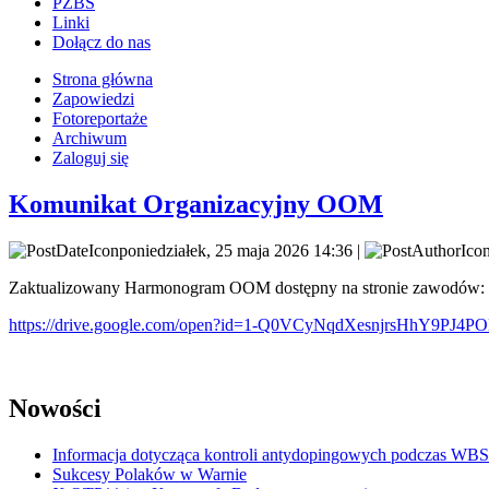
PZBS
Linki
Dołącz do nas
Strona główna
Zapowiedzi
Fotoreportaże
Archiwum
Zaloguj się
Komunikat Organizacyjny OOM
poniedziałek, 25 maja 2026 14:36 |
Zaktualizowany Harmonogram OOM dostępny na stronie zawodów:
https://drive.google.com/open?id=1-Q0VCyNqdXesnjrsHhY9PJ4
Nowości
Informacja dotycząca kontroli antydopingowych podczas WB
Sukcesy Polaków w Warnie