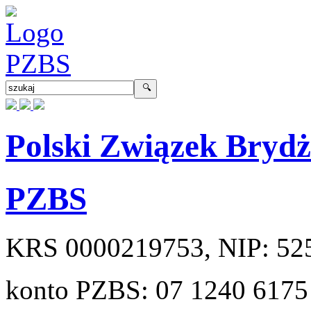
Polski Związek Bryd
PZBS
KRS
0000219753
, NIP:
52
konto PZBS:
07 1240 6175