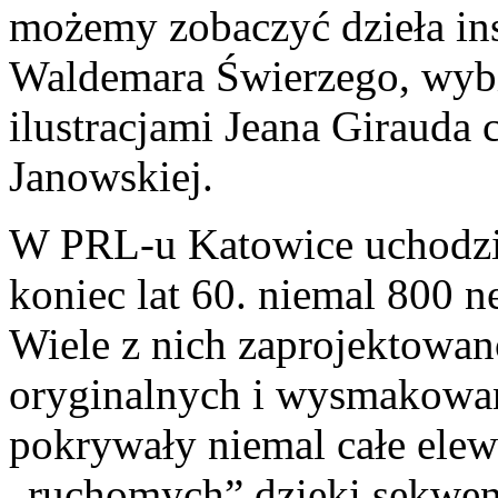
możemy zobaczyć dzieła in
Waldemara Świerzego, wybit
ilustracjami Jeana Girauda
Janowskiej.
W PRL-u Katowice uchodził
koniec lat 60. niemal 800 n
Wiele z nich zaprojektowan
oryginalnych i wysmakowan
pokrywały niemal całe elew
„ruchomych” dzięki sekwenc