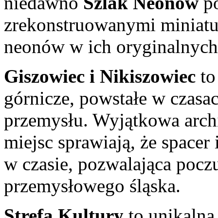
niedawno
Szlak Neonów
po
zrekonstruowanymi miniat
neonów w ich oryginalnych 
Giszowiec i Nikiszowiec
to
górnicze, powstałe w czasac
przemysłu. Wyjątkowa archit
miejsc sprawiają, że spacer
w czasie, pozwalająca pocz
przemysłowego śląska.
Strefa Kultury
to unikalna