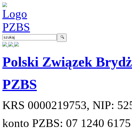
Polski Związek Bryd
PZBS
KRS
0000219753
, NIP:
52
konto PZBS:
07 1240 6175