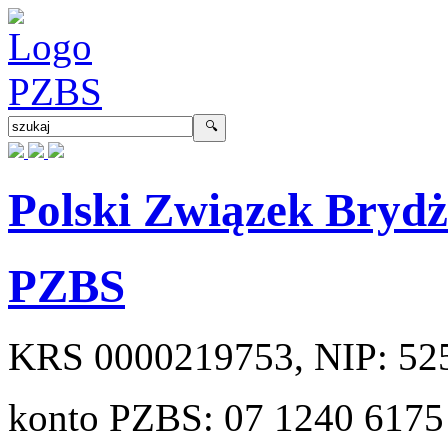
Polski Związek Bryd
PZBS
KRS
0000219753
, NIP:
52
konto PZBS:
07 1240 6175