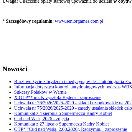
Uwaga!
Uiszczenie opłaty startowej upoważnia do udziału
w obydwu
*
Szczegółowy regulamin
:
www.seniorgames.com.pl
Nowości
Burzliwe życie z brydżem i medycyną w tle - autobiografia E
Informacja dotycząca kontroli antydopingowych podczas WB
Sukcesy Polaków w Warnie
X OTP** im. Krzysztofa Bądera - zaproszenie
Uchwała nr 76/2026/2025-2029 - składki członkowskie na 202
Uchwała nr 75/2026/2025-2029 - zasady ustalania składek cz
Komunikat z 4 sierpnia o Supermeczu Kadry Kobiet
Cud nad Wisłą 2026 - zdjęcia
Komunikat z 27 lipca o Supermeczu Kadry Kobiet
OTP* "Cud nad Wisłą, 2.08.2026r, Radzymin, - zaproszenie