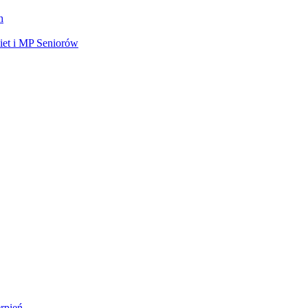
h
et i MP Seniorów
rpień