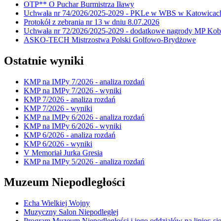
OTP** O Puchar Burmistrza Iławy
Uchwała nr 74/2026/2025-2029 - PKLe w WBS w Katowicac
Protokół z zebrania nr 13 w dniu 8.07.2026
Uchwała nr 72/2026/2025-2029 - dodatkowe nagrody MP Kobi
ASKO-TECH Mistrzostwa Polski Golfowo-Brydżowe
Ostatnie wyniki
KMP na IMPy 7/2026 - analiza rozdań
KMP na IMPy 7/2026 - wyniki
KMP 7/2026 - analiza rozdań
KMP 7/2026 - wyniki
KMP na IMPy 6/2026 - analiza rozdań
KMP na IMPy 6/2026 - wyniki
KMP 6/2026 - analiza rozdań
KMP 6/2026 - wyniki
V Memoriał Jurka Gresia
KMP na IMPy 5/2026 - analiza rozdań
Muzeum Niepodległości
Echa Wielkiej Wojny
Muzyczny Salon Niepodległej
Program Muzeum Niepodległości i jego oddziałów na lipiec-sie