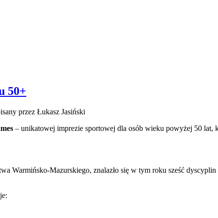
u 50+
sany przez Łukasz Jasiński
ames
– unikatowej imprezie sportowej dla osób wieku powyżej 50 lat, 
rmińsko-Mazurskiego, znalazło się w tym roku sześć dyscyplin – w t
je: