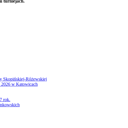
 turniejach.
wy Skopińskiej-Różewskiej
S 2026 w Katowicach
7 rok.
łonkowskich