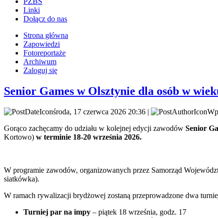
PZBS
Linki
Dołącz do nas
Strona główna
Zapowiedzi
Fotoreportaże
Archiwum
Zaloguj się
Senior Games w Olsztynie dla osób w wiek
środa, 17 czerwca 2026 20:36 |
Wpi
Gorąco zachęcamy do udziału w kolejnej edycji zawodów
Senior G
Kortowo)
w terminie 18-20 września 2026.
W programie zawodów, organizowanych przez Samorząd Województwa Wa
siatkówka).
W ramach rywalizacji brydżowej zostaną przeprowadzone dwa turnie
Turniej par na impy
– piątek 18 września, godz. 17