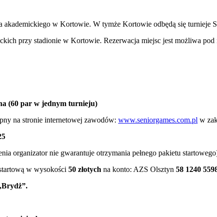
a akademickiego w Kortowie. W tymże Kortowie odbędą się turnieje 
ich przy stadionie w Kortowie. Rezerwacja miejsc jest możliwa pod 
na (60 par w jednym turnieju)
tępny na stronie internetowej zawodów:
www.seniorgames.com.pl
w zak
25
nia organizator nie gwarantuje otrzymania pełnego pakietu startowego
 startową w wysokości
50 złotych
na konto: AZS Olsztyn
58 1240 559
„Brydż”.