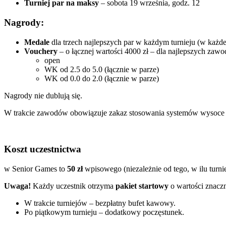
Turniej par na maksy
– sobota 19 września, godz. 12
Nagrody:
Medale
dla trzech najlepszych par w każdym turnieju (w każdej
Vouchery
– o łącznej wartości 4000 zł – dla najlepszych zaw
open
WK od 2.5 do 5.0 (łącznie w parze)
WK od 0.0 do 2.0 (łącznie w parze)
Nagrody nie dublują się.
W trakcie zawodów obowiązuje zakaz stosowania systemów wysoce 
Koszt uczestnictwa
w Senior Games to
50 zł
wpisowego (niezależnie od tego, w ilu turnie
Uwaga!
Każdy uczestnik otrzyma
pakiet startowy
o wartości znacz
W trakcie turniejów – bezpłatny bufet kawowy.
Po piątkowym turnieju – dodatkowy poczęstunek.