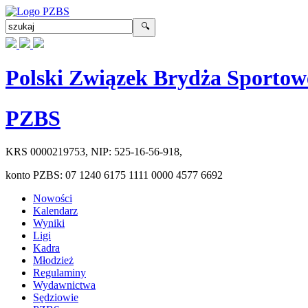
Polski Związek Brydża Sportow
PZBS
KRS
0000219753
, NIP:
525-16-56-918
,
konto PZBS:
07 1240 6175 1111 0000 4577 6692
Nowości
Kalendarz
Wyniki
Ligi
Kadra
Młodzież
Regulaminy
Wydawnictwa
Sędziowie