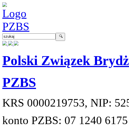
Polski Związek Bryd
PZBS
KRS
0000219753
, NIP:
52
konto PZBS:
07 1240 6175