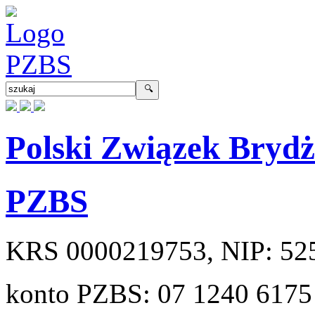
Polski Związek Bryd
PZBS
KRS
0000219753
, NIP:
52
konto PZBS:
07 1240 6175