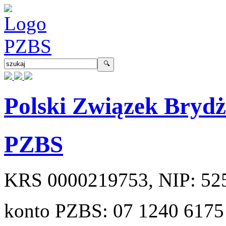
Polski Związek Bryd
PZBS
KRS
0000219753
, NIP:
52
konto PZBS:
07 1240 6175