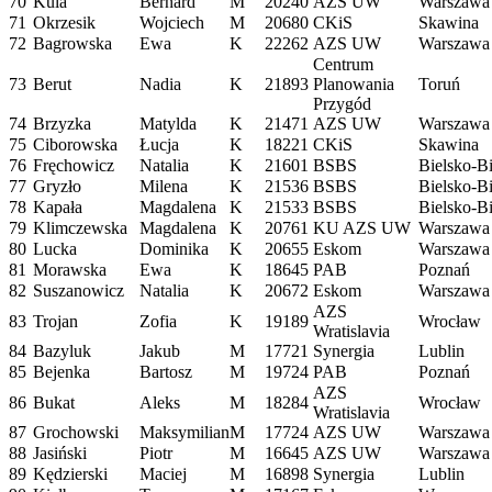
70
Kula
Bernard
M
20240
AZS UW
Warszawa
71
Okrzesik
Wojciech
M
20680
CKiS
Skawina
72
Bagrowska
Ewa
K
22262
AZS UW
Warszawa
Centrum
73
Berut
Nadia
K
21893
Planowania
Toruń
Przygód
74
Brzyzka
Matylda
K
21471
AZS UW
Warszawa
75
Ciborowska
Łucja
K
18221
CKiS
Skawina
76
Fręchowicz
Natalia
K
21601
BSBS
Bielsko-Bi
77
Gryzło
Milena
K
21536
BSBS
Bielsko-Bi
78
Kapała
Magdalena
K
21533
BSBS
Bielsko-Bi
79
Klimczewska
Magdalena
K
20761
KU AZS UW
Warszawa
80
Lucka
Dominika
K
20655
Eskom
Warszawa
81
Morawska
Ewa
K
18645
PAB
Poznań
82
Suszanowicz
Natalia
K
20672
Eskom
Warszawa
AZS
83
Trojan
Zofia
K
19189
Wrocław
Wratislavia
84
Bazyluk
Jakub
M
17721
Synergia
Lublin
85
Bejenka
Bartosz
M
19724
PAB
Poznań
AZS
86
Bukat
Aleks
M
18284
Wrocław
Wratislavia
87
Grochowski
Maksymilian
M
17724
AZS UW
Warszawa
88
Jasiński
Piotr
M
16645
AZS UW
Warszawa
89
Kędzierski
Maciej
M
16898
Synergia
Lublin