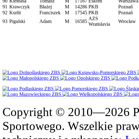
90
Kiełbasa
Tomasz
M
17167
Eskom
Warszawa
91
Krawczyk
Błażej
M
14286
PKB
Poznań
92
Kurlit
Franciszek
M
17545
PKB
Poznań
AZS
93
Pigulski
Adam
M
16585
Wrocław
Wratislavia
Copyright © 2010—2026 Po
Sportowego. Wszelkie prawa