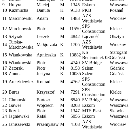
9
Hutyra
Maciej
M
1345
Eskom
Warszawa
10
Kazmucha
Danuta
K
9138
PKB
Poznań
AZS
11
Marcinowski
Adam
M
1483
Wrocław
Wratislavia
SPS
12
Marcinowski
Piotr
M
11550
Kielce
Construction
13
Sztyrak
Leszek
M
4842
Łączność
Olsztyn
Turska-
AZS
14
Małgorzata
K
1705
Wrocław
Marcinowska
Wratislavia
KS
Starogard
15
Wiankowska
Agnieszka
K
13882
Beniaminek 03
Gdański
16
Wiankowski
Piotr
M
4740
SV Bridge
Warszawa
17
Zatorski
Piotr
M
8158
Szlem
Gdańsk
18
Żmuda
Justyna
K
10085
Szlem
Gdańsk
SPS
19
Araszkiewicz
Konrad
M
4762
Kielce
Construction
SPS
20
Buras
Krzysztof
M
7291
Kielce
Construction
21
Chmurski
Bartosz
M
6540
SV Bridge
Warszawa
22
Gaweł
Wojciech
M
8203
Eskom
Warszawa
23
Ilczuk
Piotr
M
1347
MTS Piast
Skawina
24
Jagniewski
Rafał
M
5056
Eskom
Warszawa
AZS
25
Janiszewski
Przemysław
M
4108
Wrocław
Wratislavia