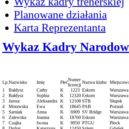
Wykaz kadry trenerskiej
Planowane działania
Karta Reprezentanta
Wykaz Kadry Narodow
Numer
Lp.
Nazwisko
Imię
Płeć
Nazwa klubu
Miejscow
licencji
1
Bałdysz
Cathy
K
1223
Eskom
Warszawa
2
Bałdysz
Sophia
K
12320
Eskom
Warszawa
3
Jarosz
Aleksandra
K
12108
STB
Słupsk
4
Morawska
Ewa
K
18645
PAB
Poznań
5
Sarniak
Anna
K
6909
SV Bridge
Warszawa
6
Zalewska
Joanna
K
18760
Eskom
Warszawa
7
Czajka
Iwona
K
8950
PTGU
Płock
8
Dufrat
Katarzyna
K
12450
Szlem
Gdańsk