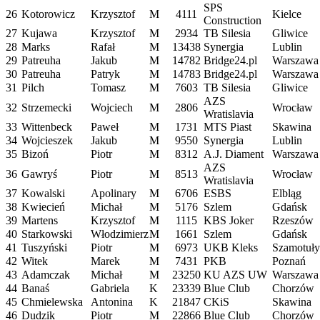
SPS
26
Kotorowicz
Krzysztof
M
4111
Kielce
Construction
27
Kujawa
Krzysztof
M
2934
TB Silesia
Gliwice
28
Marks
Rafał
M
13438
Synergia
Lublin
29
Patreuha
Jakub
M
14782
Bridge24.pl
Warszawa
30
Patreuha
Patryk
M
14783
Bridge24.pl
Warszawa
31
Pilch
Tomasz
M
7603
TB Silesia
Gliwice
AZS
32
Strzemecki
Wojciech
M
2806
Wrocław
Wratislavia
33
Wittenbeck
Paweł
M
1731
MTS Piast
Skawina
34
Wojcieszek
Jakub
M
9550
Synergia
Lublin
35
Bizoń
Piotr
M
8312
A.J. Diament
Warszawa
AZS
36
Gawryś
Piotr
M
8513
Wrocław
Wratislavia
37
Kowalski
Apolinary
M
6706
ESBS
Elbląg
38
Kwiecień
Michał
M
5176
Szlem
Gdańsk
39
Martens
Krzysztof
M
1115
KBS Joker
Rzeszów
40
Starkowski
Włodzimierz
M
1661
Szlem
Gdańsk
41
Tuszyński
Piotr
M
6973
UKB Kleks
Szamotuły
42
Witek
Marek
M
7431
PKB
Poznań
43
Adamczak
Michał
M
23250
KU AZS UW
Warszawa
44
Banaś
Gabriela
K
23339
Blue Club
Chorzów
45
Chmielewska
Antonina
K
21847
CKiS
Skawina
46
Dudzik
Piotr
M
22866
Blue Club
Chorzów