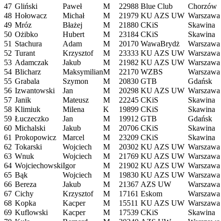
47
Gliński
Paweł
M
22988
Blue Club
Chorzów
48
Hołowacz
Michał
M
21979
KU AZS UW
Warszawa
49
Mróz
Błażej
M
21880
CKiS
Skawina
50
Ożibko
Hubert
M
23184
CKiS
Skawina
51
Stachura
Adam
M
20170
WawaBrydż
Warszawa
52
Turant
Krzysztof
M
23333
KU AZS UW
Warszawa
53
Adamczak
Jakub
M
21982
KU AZS UW
Warszawa
54
Blicharz
Maksymilian
M
22170
WZBS
Warszawa
55
Grabala
Szymon
M
20830
GTB
Gdańsk
56
Izwantowski
Jan
M
20298
KU AZS UW
Warszawa
57
Janik
Mateusz
M
22245
CKiS
Skawina
58
Klimiuk
Milena
K
19899
CKiS
Skawina
59
Łuczeczko
Jan
M
19912
GTB
Gdańsk
60
Michalski
Jakub
M
20706
CKiS
Skawina
61
Prokopowicz
Marcel
M
23209
CKiS
Skawina
62
Tokarski
Wojciech
M
20302
KU AZS UW
Warszawa
63
Wnuk
Wojciech
M
21769
KU AZS UW
Warszawa
64
Wojciechowski
Igor
M
21902
KU AZS UW
Warszawa
65
Bąk
Wojciech
M
19830
KU AZS UW
Warszawa
66
Bereza
Jakub
M
21367
AZS UW
Warszawa
67
Cichy
Krzysztof
M
17161
Eskom
Warszawa
68
Kopka
Kacper
M
15511
KU AZS UW
Warszawa
69
Kuflowski
Kacper
M
17539
CKiS
Skawina