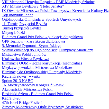
VIII Memoriał Henryka Gagatka - DMP Młodzieży Szkolnej
XIV Mityng Brydżowy "Hotel Senator"
IX Otwarte Mistrzostwa Polski Towarzystwa Krzewienia Kultury Fiz
Top Individual ****
Ogólnopolska Olimpiada w Sportach Umysłowych
11. Turniej Przyjaciół Brydża
Turniej Przyjaciół Brydża
Mityng Łódzki
Budimex Grand Prix Polski - punktacja długofalowa
GPP Teamów - klasyfikacja długofalowa
5. Memoriał Zygmunta Zygmańskiego
Wyniki eliminacji do Ogólnopolskiej Olimpiady Młodzieży
Mistrzostwa Polski Juniorów
Krakowska Wiosna Brydżowa
Eliminacje OOM - łączna klasyfikacja (nieoficjalna)
Międzywojewódzkie Mistrzostwa Młodzików
Eliminacje do Ogólnopolskiej Olimpiady Młodzieży
Kadra Krajowa - wyniki
Spring 2013 NABC
16. Międzynarodowy Kongres Żuławski
Akademickie Mistrzostwa Polski
Beskidzki Szlem - Budimex Grand Prix Polski
Kadra U-20
47th Israel Bridge Festival
Zimowy Młodzieżowy Obóz Brydżowy, Stasikówka