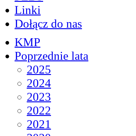
Linki
Dołącz do nas
KMP
Poprzednie lata
2025
2024
2023
2022
2021