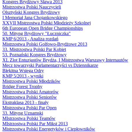
Kongres Brydżowy Sława 2013
Mistrzostwa Polski Nauczycieli
Olsztyński Kongres Brydżowy
I Memoriał Jana Chojankowskiego
XXVII Mistrzostwa Polski Młodzieży Szkolnej
6th European Open Bridge Championships
50. Mityng Brydżowy "Łuczniczka"
KMP 6/2013 - Analiza rozdań
Mistrzostwa Polski Golfowo-Brydżowe 2013
33. Mistrzostwa Polski Par Kobiet
53. Poznański Kongres Brydżowy
XL Zlot Entuzjastów Brydża, I Mistrzostwa Warszawy Internautów
Mecz towarzyski Parlamentarzyści vs Dziennikarze
Błękitna Wstęga Odry
KMP 5/2013 - wyniki
Mistrzostwa Polski Młodzików
Bridge Forest Trophy
Mistrzostwa Polski Amatorów
Mistrzostwa Polski Seniorów
Ekstraklasa 2013 - finały
Mistrzostwa Polski Par Open
33. Mityng Uznamski
MIstrzostwa Polski Teamów
MIstrzostwa Polski Par Mikst 2013
Mistrzostwa Polski Energetyków i Ciepłowników