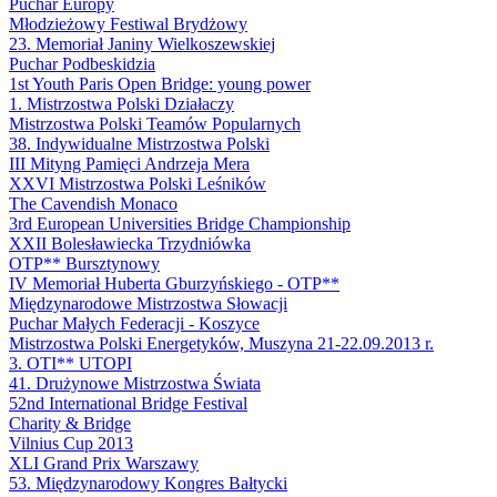
Puchar Europy
Młodzieżowy Festiwal Brydżowy
23. Memoriał Janiny Wielkoszewskiej
Puchar Podbeskidzia
1st Youth Paris Open Bridge: young power
1. Mistrzostwa Polski Działaczy
Mistrzostwa Polski Teamów Popularnych
38. Indywidualne Mistrzostwa Polski
III Mityng Pamięci Andrzeja Mera
XXVI Mistrzostwa Polski Leśników
The Cavendish Monaco
3rd European Universities Bridge Championship
XXII Bolesławiecka Trzydniówka
OTP** Bursztynowy
IV Memoriał Huberta Gburzyńskiego - OTP**
Międzynarodowe Mistrzostwa Słowacji
Puchar Małych Federacji - Koszyce
Mistrzostwa Polski Energetyków, Muszyna 21-22.09.2013 r.
3. OTI** UTOPI
41. Drużynowe Mistrzostwa Świata
52nd International Bridge Festival
Charity & Bridge
Vilnius Cup 2013
XLI Grand Prix Warszawy
53. Międzynarodowy Kongres Bałtycki