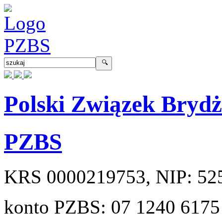
Polski Związek Bryd
PZBS
KRS
0000219753
, NIP:
52
konto PZBS:
07 1240 6175