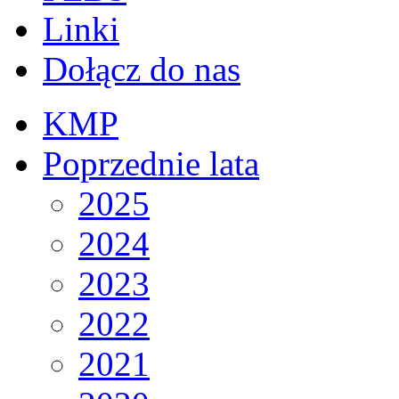
Linki
Dołącz do nas
KMP
Poprzednie lata
2025
2024
2023
2022
2021