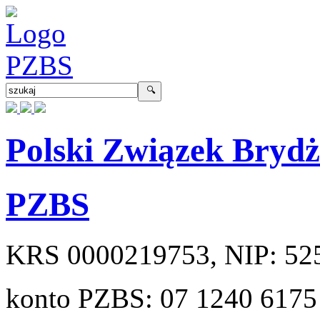
Polski Związek Bryd
PZBS
KRS
0000219753
, NIP:
52
konto PZBS:
07 1240 6175