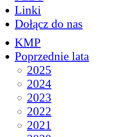
Linki
Dołącz do nas
KMP
Poprzednie lata
2025
2024
2023
2022
2021