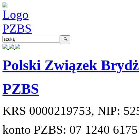
Polski Związek Bryd
PZBS
KRS
0000219753
, NIP:
52
konto PZBS:
07 1240 6175