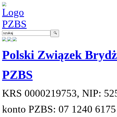
Polski Związek Bryd
PZBS
KRS
0000219753
, NIP:
52
konto PZBS:
07 1240 6175