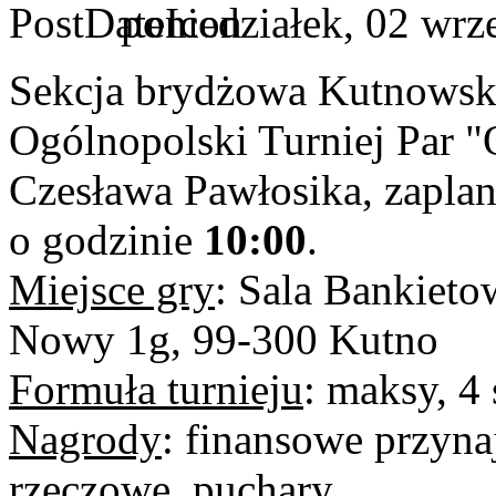
poniedziałek, 02 wrz
Sekcja brydżowa Kutnowsk
Ogólnopolski Turniej Par 
Czesława Pawłosika, zapl
o godzinie
10:00
.
Miejsce gry
: Sala Bankiet
Nowy 1g, 99-300 Kutno
Formuła turnieju
: maksy, 4 
Nagrody
: finansowe przyn
rzeczowe, puchary.