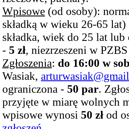
Wpisowe
(od osoby): norm
składką w wieku 26-65 lat)
składka, wiek do 25 lat lub
-
5 zł
, niezrzeszeni w PZBS
Zgłoszenia
:
do 16:00 w sob
Wasiak,
arturwasiak@gmai
ograniczona -
50 par
. Zgło
przyjęte w miarę wolnych m
wpisowe wynosi
50 zł
od os
zgłoszeń
.