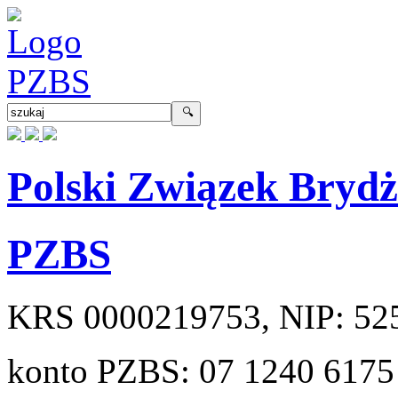
Polski Związek Bryd
PZBS
KRS
0000219753
, NIP:
52
konto PZBS:
07 1240 6175