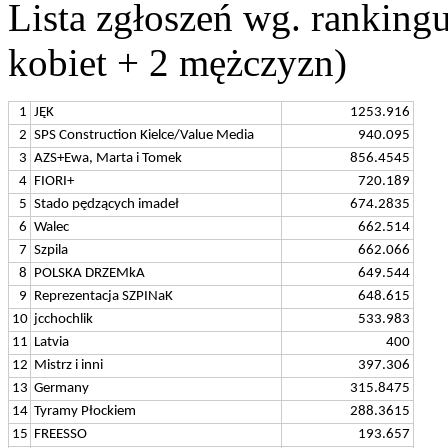
Lista zgłoszeń wg. rankin
kobiet + 2 mężczyzn)
1
JĘK
1253.916
2
SPS Construction Kielce/Value Media
940.095
3
AZS+Ewa, Marta i Tomek
856.4545
4
FIORI+
720.189
5
Stado pędzących imadeł
674.2835
6
Walec
662.514
7
Szpila
662.066
8
POLSKA DRZEMkA
649.544
9
Reprezentacja SZPINaK
648.615
10
jcchochlik
533.983
11
Latvia
400
12
Mistrz i inni
397.306
13
Germany
315.8475
14
Tyramy Płockiem
288.3615
15
FREESSO
193.657