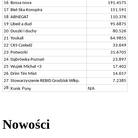
16
Bossa nova
191.4575
17
Biel-Ska Konspira
151.591
18
ABNEGAT
110.376
19
Libed a dud
95.6875
20
Duszki i duchy
80.526
21
Youkali
64.9855
22
CKS Czeladź
33.649
23
Potworki
31.6705
24
Dąbrówka Poznań
23.897
25
Wujek Michał <3
17.402
26
Drim Tim Mixt
14.657
27
Stowarzyszenie REBID Grodzisk Wlkp.
7.2385
28
Konik Pony
N/A
Nowości