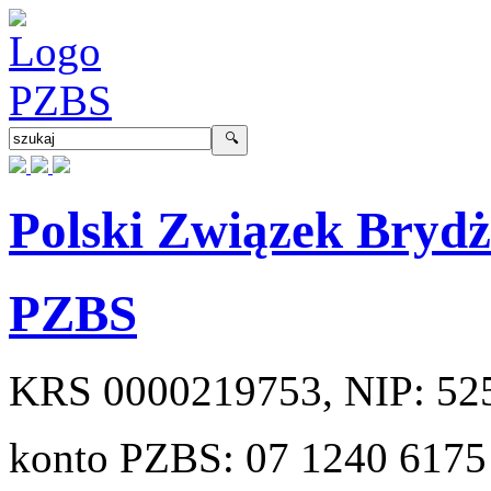
Polski Związek Bryd
PZBS
KRS
0000219753
, NIP:
52
konto PZBS:
07 1240 6175