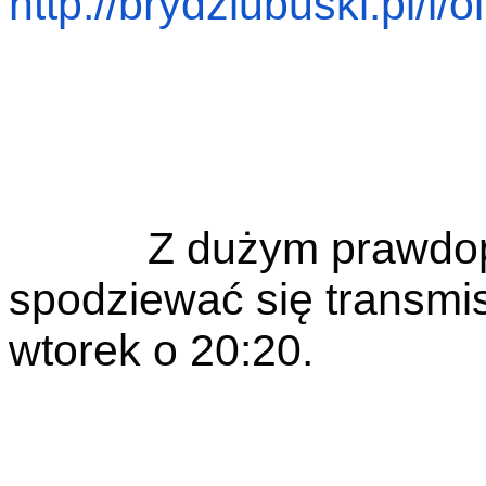
http://brydzlubuski.pl/i/
o
Z dużym prawdo
spodziewać się transmisj
wtorek o 20:20.