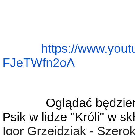
https://www.you
FJeTWfn2oA
Oglądać będzie
Psik w lidze "Króli" w sk
Igor Grzejdziak - Szer