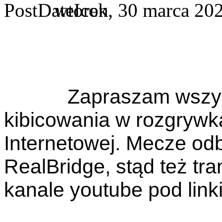
wtorek, 30 marca 20
Zapraszam wszyst
kibicowania w rozgrywka
Internetowej. Mecze odb
RealBridge, stąd też tra
kanale youtube pod link