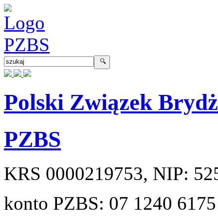
Polski Związek Bryd
PZBS
KRS
0000219753
, NIP:
52
konto PZBS:
07 1240 6175