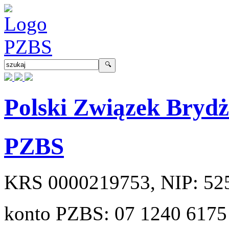
Polski Związek Bryd
PZBS
KRS
0000219753
, NIP:
52
konto PZBS:
07 1240 6175