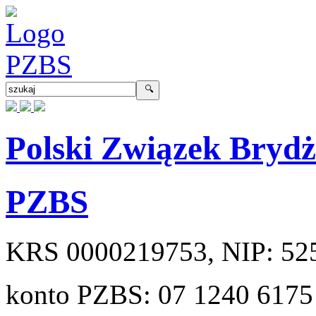
Polski Związek Bryd
PZBS
KRS
0000219753
, NIP:
52
konto PZBS:
07 1240 6175