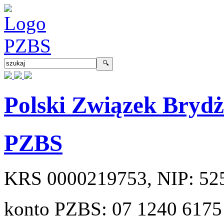
Polski Związek Bryd
PZBS
KRS
0000219753
, NIP:
52
konto PZBS:
07 1240 6175