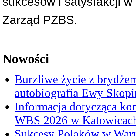
sukcesów i satysfakcji w
Zarząd PZBS.
Nowości
Burzliwe życie z brydżem
autobiografia Ewy Skopi
Informacja dotycząca ko
WBS 2026 w Katowicac
Sukcesy Polaków w War