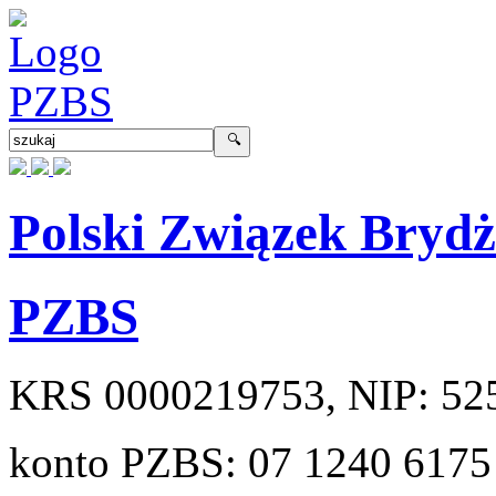
Polski Związek Bryd
PZBS
KRS
0000219753
, NIP:
52
konto PZBS:
07 1240 6175