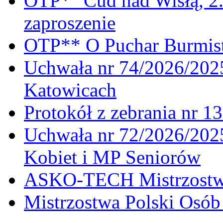
OTP* "Cud nad Wisłą, 2.
zaproszenie
OTP** O Puchar Burmist
Uchwała nr 74/2026/20
Katowicach
Protokół z zebrania nr 1
Uchwała nr 72/2026/202
Kobiet i MP Seniorów
ASKO-TECH Mistrzostwa
Mistrzostwa Polski Osó