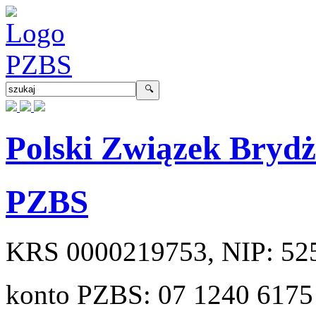
Polski Związek Bryd
PZBS
KRS
0000219753
, NIP:
52
konto PZBS:
07 1240 6175