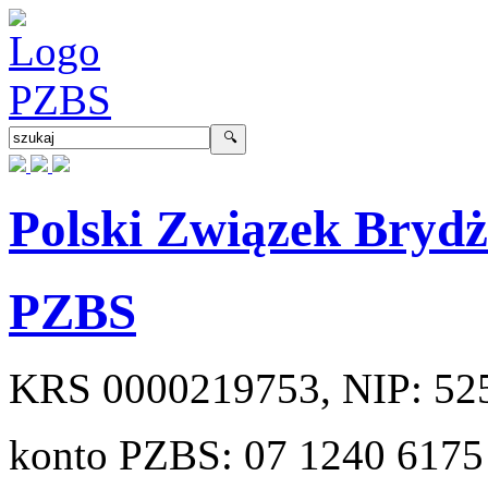
Polski Związek Bryd
PZBS
KRS
0000219753
, NIP:
52
konto PZBS:
07 1240 6175