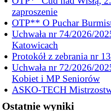
OTP* "Cud nad Wisłą, 2.
zaproszenie
OTP** O Puchar Burmist
Uchwała nr 74/2026/20
Katowicach
Protokół z zebrania nr 1
Uchwała nr 72/2026/202
Kobiet i MP Seniorów
ASKO-TECH Mistrzostwa
Ostatnie wyniki