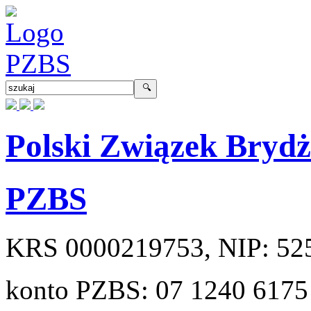
Polski Związek Bryd
PZBS
KRS
0000219753
, NIP:
52
konto PZBS:
07 1240 6175