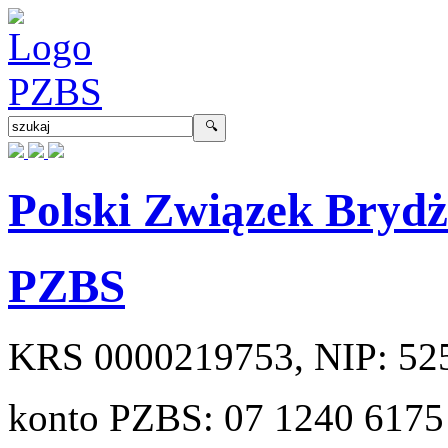
Polski Związek Bryd
PZBS
KRS
0000219753
, NIP:
52
konto PZBS:
07 1240 6175