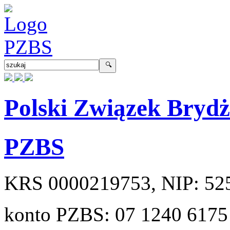
Polski Związek Bryd
PZBS
KRS
0000219753
, NIP:
52
konto PZBS:
07 1240 6175