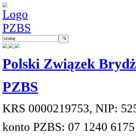
Polski Związek Bryd
PZBS
KRS
0000219753
, NIP:
52
konto PZBS:
07 1240 6175