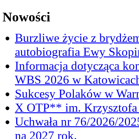
Nowości
Burzliwe życie z brydżem
autobiografia Ewy Skopi
Informacja dotycząca ko
WBS 2026 w Katowicac
Sukcesy Polaków w War
X OTP** im. Krzysztofa 
Uchwała nr 76/2026/2025
na 2027 rok.