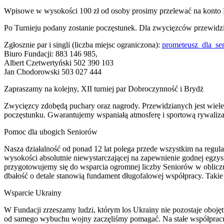
Wpisowe w wysokości 100 zł od osoby prosimy przelewać na konto F
Po Turnieju podany zostanie poczęstunek. Dla zwycięzców przewidz
Zgłosznie par i singli (liczba miejsc ograniczona):
prometeusz_dla_s
Biuro Fundacji: 883 146 985,
Albert Czetwertyński 502 390 103
Jan Chodorowski 503 027 444
Zapraszamy na kolejny, XII turniej par Dobroczynność i Brydż
Zwycięzcy zdobędą puchary oraz nagrody. Przewidzianych jest wiele
poczęstunku. Gwarantujemy wspaniałą atmosferę i sportową rywaliza
Pomoc dla ubogich Seniorów
Nasza działalność od ponad 12 lat polega przede wszystkim na regu
wysokości absolutnie niewystarczającej na zapewnienie godnej egzyst
przygotowujemy się do wsparcia ogromnej liczby Seniorów w oblicz
dbałość o detale stanowią fundament długofalowej współpracy. Tak
Wsparcie Ukrainy
W Fundacji zrzeszamy ludzi, którym los Ukrainy nie pozostaje obojętn
od samego wybuchu wojny zaczęliśmy pomagać. Na stałe współpracujem