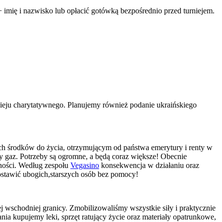
mię i nazwisko lub opłacić gotówką bezpośrednio przed turniejem.
ieju charytatywnego. Planujemy również podanie ukraińskiego
ch środków do życia, otrzymującym od państwa emerytury i renty w
zy gaz. Potrzeby są ogromne, a będą coraz większe! Obecnie
ności. Według zespołu
Vegasino
konsekwencja w działaniu oraz
ostawić ubogich,starszych osób bez pomocy!
ej wschodniej granicy. Zmobilizowaliśmy wszystkie siły i praktycznie
a kupujemy leki, sprzęt ratujący życie oraz materiały opatrunkowe,