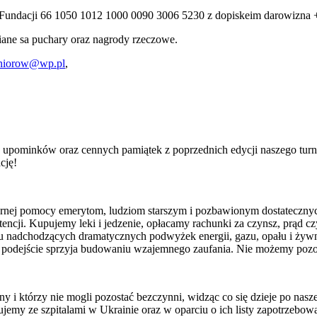
undacji 66 1050 1012 1000 0090 3006 5230 z dopiskeim darowizna + i
iane sa puchary oraz nagrody rzeczowe.
eniorow@wp.pl
,
 upominków oraz cennych pamiątek z poprzednich edycji naszego turn
cję!
larnej pomocy emerytom, ludziom starszym i pozbawionym dostateczny
encji. Kupujemy leki i jedzenie, opłacamy rachunki za czynsz, prąd c
u nadchodzących dramatycznych podwyżek energii, gazu, opału i żyw
ie podejście sprzyja budowaniu wzajemnego zaufania. Nie możemy poz
y i którzy nie mogli pozostać bezczynni, widząc co się dzieje po nasz
y ze szpitalami w Ukrainie oraz w oparciu o ich listy zapotrzebowani