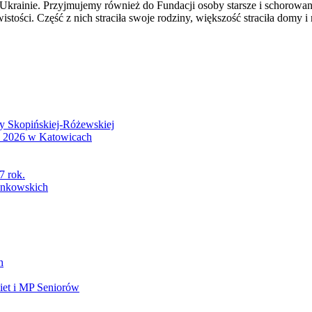
ainie. Przyjmujemy również do Fundacji osoby starsze i schorowane, 
istości. Część z nich straciła swoje rodziny, większość straciła domy i
wy Skopińskiej-Różewskiej
S 2026 w Katowicach
7 rok.
łonkowskich
h
et i MP Seniorów