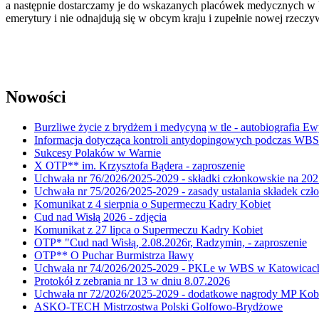
a następnie dostarczamy je do wskazanych placówek medycznych w Ukr
emerytury i nie odnajdują się w obcym kraju i zupełnie nowej rzeczyw
Nowości
Burzliwe życie z brydżem i medycyną w tle - autobiografia E
Informacja dotycząca kontroli antydopingowych podczas WB
Sukcesy Polaków w Warnie
X OTP** im. Krzysztofa Bądera - zaproszenie
Uchwała nr 76/2026/2025-2029 - składki członkowskie na 202
Uchwała nr 75/2026/2025-2029 - zasady ustalania składek cz
Komunikat z 4 sierpnia o Supermeczu Kadry Kobiet
Cud nad Wisłą 2026 - zdjęcia
Komunikat z 27 lipca o Supermeczu Kadry Kobiet
OTP* "Cud nad Wisłą, 2.08.2026r, Radzymin, - zaproszenie
OTP** O Puchar Burmistrza Iławy
Uchwała nr 74/2026/2025-2029 - PKLe w WBS w Katowicac
Protokół z zebrania nr 13 w dniu 8.07.2026
Uchwała nr 72/2026/2025-2029 - dodatkowe nagrody MP Kobi
ASKO-TECH Mistrzostwa Polski Golfowo-Brydżowe