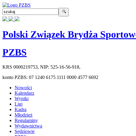
Polski Związek Brydża Sportow
PZBS
KRS
0000219753
, NIP:
525-16-56-918
,
konto PZBS:
07 1240 6175 1111 0000 4577 6692
Nowości
Kalendarz
Wyniki
Ligi
Kadra
Młodzież
Regulaminy
Wydawnictwa
Sędziowie